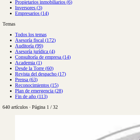
Propietarios inmobiliarios
(
6
)
Inversores
(
3
)
Empresarios
(
14
)
Temas
Todos los temas
Asesoría fiscal
(
172
)
Auditoría
(
99
)
Asesoría jurídica
(
4
)
Consultoría de empresa
(
14
)
Academia
(
1
)
Desde la Torre
(
60
)
Revista del despacho
(
17
)
Prensa
(
63
)
Reconocimientos
(
15
)
Plan de emergencia
(
28
)
Fin de año
(
113
)
640 artículos · Página 1 / 32