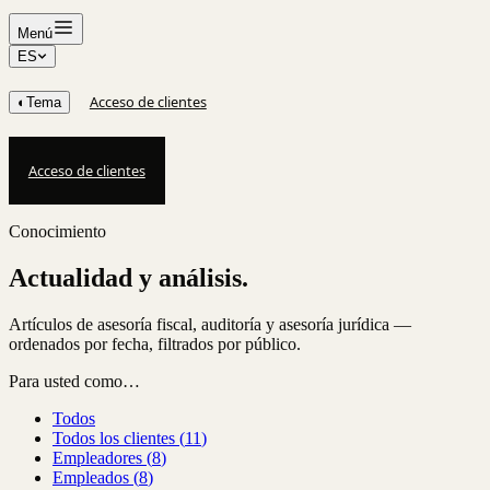
Menú
ES
Acceso de clientes
◐
Tema
Acceso de clientes
Conocimiento
Actualidad y análisis.
Artículos de asesoría fiscal, auditoría y asesoría jurídica —
ordenados por fecha, filtrados por público.
Para usted como…
Todos
Todos los clientes
(
11
)
Empleadores
(
8
)
Empleados
(
8
)