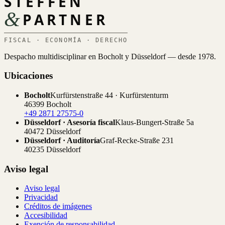
STEFFEN
&
PARTNER
FISCAL · ECONOMÍA · DERECHO
Despacho multidisciplinar en Bocholt y Düsseldorf — desde 1978.
Ubicaciones
Bocholt
Kurfürstenstraße 44 · Kurfürstenturm
46399 Bocholt
+49 2871 27575-0
Düsseldorf · Asesoría fiscal
Klaus-Bungert-Straße 5a
40472 Düsseldorf
Düsseldorf · Auditoría
Graf-Recke-Straße 231
40235 Düsseldorf
Aviso legal
Aviso legal
Privacidad
Créditos de imágenes
Accesibilidad
Exención de responsabilidad