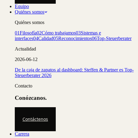
Equipo
Quiénes somos
Quiénes somos
01
Filosofía
02
Cómo trabajamos
03
Sistemas e
interfaces
04
Calidad
05
Reconocimientos
06
Top-Steuerberater
Actualidad
2026-06-12
De la caja de zapatos al dashboard: Steffen & Partner es Top-
Steuerberater 2026
Contacto
Conózcanos.
Contáctenos
Carrera