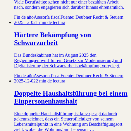
Viele Berufstätige gehen nicht nur einer bezahlten Arbeit
nach, sondern engagieren sich darüber hinaus ehrenamtlich.
Fin de año
Asesoría fiscal
Fuente: Deubner Recht & Steuern
2025-12-02
1 min de lectura
Härtere Bekämpfung von
Schwarzarbeit
Das Bundeskabinett hat im August 2025 den
Regierungsentwurf für ein Gesetz zur Modernisierung und
Digitalisierung der Schwarzarbeitsbekämpfung vorgelegt.
Fin de año
Asesoría fiscal
Fuente: Deubner Recht & Steuern
2025-12-02
2 min de lectura
Doppelte Haushaltsführung bei einem
Einpersonenhaushalt
Eine doppelte Haushaltsführung ist kurz gesagt dadurch
gekennzeichnet, dass ein Steuerpflichtiger von seinem
Lebensmittelpunkt in eine Wohnung am Beschäftigungsort
zieht, wobei die Wohnung am Lebensmi …