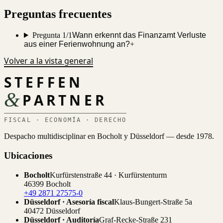
Preguntas frecuentes
Pregunta 1/1
Wann erkennt das Finanzamt Verluste
aus einer Ferienwohnung an?
+
Volver a la vista general
STEFFEN
&
PARTNER
FISCAL · ECONOMÍA · DERECHO
Despacho multidisciplinar en Bocholt y Düsseldorf — desde 1978.
Ubicaciones
Bocholt
Kurfürstenstraße 44 · Kurfürstenturm
46399 Bocholt
+49 2871 27575-0
Düsseldorf · Asesoría fiscal
Klaus-Bungert-Straße 5a
40472 Düsseldorf
Düsseldorf · Auditoría
Graf-Recke-Straße 231