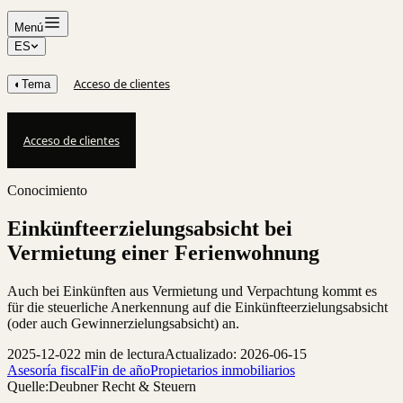
Menú
ES
Acceso de clientes
◐
Tema
Acceso de clientes
Conocimiento
Einkünfteerzielungsabsicht bei
Vermietung einer Ferienwohnung
Auch bei Einkünften aus Vermietung und Verpachtung kommt es
für die steuerliche Anerkennung auf die Einkünfteerzielungsabsicht
(oder auch Gewinnerzielungsabsicht) an.
2025-12-02
2 min de lectura
Actualizado: 2026-06-15
Asesoría fiscal
Fin de año
Propietarios inmobiliarios
Quelle:
Deubner Recht & Steuern