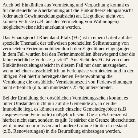
Auch bei Einkünften aus Vermietung und Verpachtung kommt es
für die steuerliche Anerkennung auf die Einkünfteerzielungsabsicht
(oder auch Gewinnerzielungsabsicht) an. Liegt diese nicht vor,
können Verluste (z.B. aus der Vermietung von Wohnungen)
möglicherweise nicht anerkannt werden.
Das Finanzgericht Rheinland-Pfalz (FG) ist in einem Urteil auf die
spezielle Thematik der teilweisen potenziellen Selbstnutzung von
vermieteten Ferienimmobilien durch den Eigentümer eingegangen.
In dem Fall wurden bei den Ferienimmobilien überwiegend über die
Jahre erhebliche Verluste „erzielt“. Aus Sicht des FG ist von einer
Einkünfteerzielungsabsicht in diesem Fall nur dann auszugehen,
wenn bei einer ausschließlich an Feriengäste vermieteten und in der
übrigen Zeit hierfür bereitgehaltenen Ferienwohnung die
Vermietung die ortsübliche Vermietungszeit von Ferienwohnungen
nicht erheblich (d.h. um mindestens 25 %) unterschreitet.
Bei der Ermittlung der ortsüblichen Vermietungszeiten kommt es
unter Umständen nicht nur auf die Gemeinde an, in der die
Immobilie liegt, es können auch einzelne Gemeindegebiete (z.B.
ausgewiesene Ferienorte) maßgeblich sein. Die 25-%-Grenze ist
hierbei nicht starr, sondern es gilt: Je stärker die Grenze überschritten
wird, umso mehr müssen auch andere Gründe für den Leerstand
(z.B. Renovierungen) in die Beurteilung einbezogen werden.