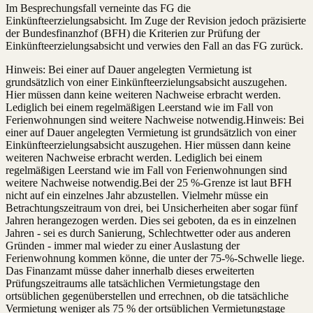
Im Besprechungsfall verneinte das FG die
Einkünfteerzielungsabsicht. Im Zuge der Revision jedoch präzisierte
der Bundesfinanzhof (BFH) die Kriterien zur Prüfung der
Einkünfteerzielungsabsicht und verwies den Fall an das FG zurück.
Hinweis: Bei einer auf Dauer angelegten Vermietung ist
grundsätzlich von einer Einkünfteerzielungsabsicht auszugehen.
Hier müssen dann keine weiteren Nachweise erbracht werden.
Lediglich bei einem regelmäßigen Leerstand wie im Fall von
Ferienwohnungen sind weitere Nachweise notwendig.Hinweis: Bei
einer auf Dauer angelegten Vermietung ist grundsätzlich von einer
Einkünfteerzielungsabsicht auszugehen. Hier müssen dann keine
weiteren Nachweise erbracht werden. Lediglich bei einem
regelmäßigen Leerstand wie im Fall von Ferienwohnungen sind
weitere Nachweise notwendig.Bei der 25 %-Grenze ist laut BFH
nicht auf ein einzelnes Jahr abzustellen. Vielmehr müsse ein
Betrachtungszeitraum von drei, bei Unsicherheiten aber sogar fünf
Jahren herangezogen werden. Dies sei geboten, da es in einzelnen
Jahren - sei es durch Sanierung, Schlechtwetter oder aus anderen
Gründen - immer mal wieder zu einer Auslastung der
Ferienwohnung kommen könne, die unter der 75-%-Schwelle liege.
Das Finanzamt müsse daher innerhalb dieses erweiterten
Prüfungszeitraums alle tatsächlichen Vermietungstage den
ortsüblichen gegenüberstellen und errechnen, ob die tatsächliche
Vermietung weniger als 75 % der ortsüblichen Vermietungstage