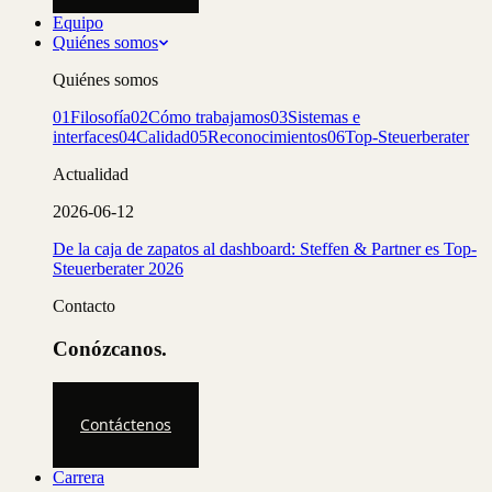
Equipo
Quiénes somos
Quiénes somos
01
Filosofía
02
Cómo trabajamos
03
Sistemas e
interfaces
04
Calidad
05
Reconocimientos
06
Top-Steuerberater
Actualidad
2026-06-12
De la caja de zapatos al dashboard: Steffen & Partner es Top-
Steuerberater 2026
Contacto
Conózcanos.
Contáctenos
Carrera