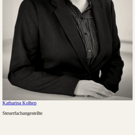
Katharina Kolhep
Steuerfachangestellte