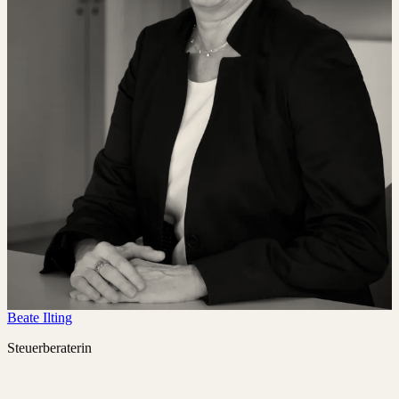
Beate Ilting
Steuerberaterin