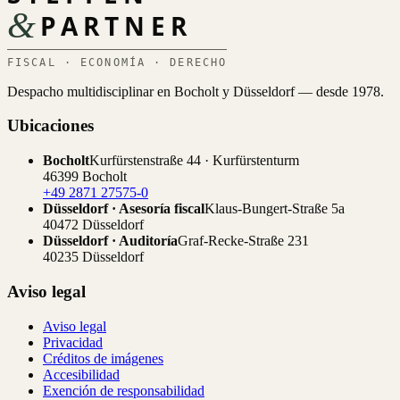
&
PARTNER
FISCAL · ECONOMÍA · DERECHO
Despacho multidisciplinar en Bocholt y Düsseldorf — desde 1978.
Ubicaciones
Bocholt
Kurfürstenstraße 44 · Kurfürstenturm
46399 Bocholt
+49 2871 27575-0
Düsseldorf · Asesoría fiscal
Klaus-Bungert-Straße 5a
40472 Düsseldorf
Düsseldorf · Auditoría
Graf-Recke-Straße 231
40235 Düsseldorf
Aviso legal
Aviso legal
Privacidad
Créditos de imágenes
Accesibilidad
Exención de responsabilidad