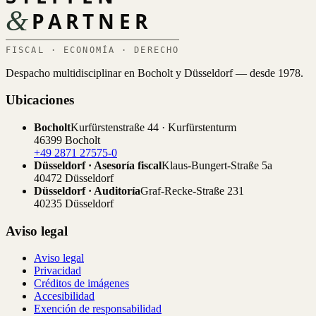
&
PARTNER
FISCAL · ECONOMÍA · DERECHO
Despacho multidisciplinar en Bocholt y Düsseldorf — desde 1978.
Ubicaciones
Bocholt
Kurfürstenstraße 44 · Kurfürstenturm
46399 Bocholt
+49 2871 27575-0
Düsseldorf · Asesoría fiscal
Klaus-Bungert-Straße 5a
40472 Düsseldorf
Düsseldorf · Auditoría
Graf-Recke-Straße 231
40235 Düsseldorf
Aviso legal
Aviso legal
Privacidad
Créditos de imágenes
Accesibilidad
Exención de responsabilidad