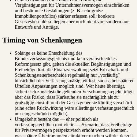
Vergünstigungen für Unternehmensvermögen einschränken
und bestimmte Gestaltungen (z. B. sehr große
Immobilienportfolios) stärker erfassen soll; konkrete
Gesetzesbeschlüsse liegen aber noch nicht vor, sondern nur
Entwürfe und Anträge.
Timing von Schenkungen
Solange es keine Entscheidung des
Bundesverfassungsgerichts und kein verabschiedetes
Reformgesetz gibt, gelten die aktuellen Begünstigungen und
Freibeträge fort; die Finanzverwaltung setzt Erbschaft- und
Schenkungsteuerbescheide regelmäßig nur „vorläufig"
hinsichtlich der Verfassungsmäßigkeit fest, sodass bei späteren
Urteilen Anpassungen möglich sind. Wer heute überträgt,
sichert sich zunächst die geltenden Verschonungsregeln, trägt
aber das Risiko, dass Karlsruhe sie nachträglich als zu
großzügig einstuft und der Gesetzgeber sie künftig verschärft
(eine echte Rückwirkung wäre allerdings verfassungsrechtlich
nur eingeschränkt möglich).
Umgekehrt besteht das — eher politisch als
verfassungsrechtlich motivierte — Szenario, dass Freibeträge
für Privatvermögen perspektivisch erhöht werden könnten,
was spätere Übertragungen attraktiver machen würde; derzeit