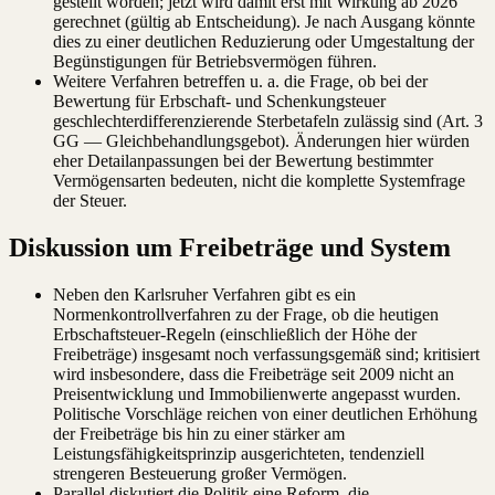
gestellt worden; jetzt wird damit erst mit Wirkung ab 2026
gerechnet (gültig ab Entscheidung). Je nach Ausgang könnte
dies zu einer deutlichen Reduzierung oder Umgestaltung der
Begünstigungen für Betriebsvermögen führen.
Weitere Verfahren betreffen u. a. die Frage, ob bei der
Bewertung für Erbschaft- und Schenkungsteuer
geschlechterdifferenzierende Sterbetafeln zulässig sind (Art. 3
GG — Gleichbehandlungsgebot). Änderungen hier würden
eher Detailanpassungen bei der Bewertung bestimmter
Vermögensarten bedeuten, nicht die komplette Systemfrage
der Steuer.
Diskussion um Freibeträge und System
Neben den Karlsruher Verfahren gibt es ein
Normenkontrollverfahren zu der Frage, ob die heutigen
Erbschaftsteuer-Regeln (einschließlich der Höhe der
Freibeträge) insgesamt noch verfassungsgemäß sind; kritisiert
wird insbesondere, dass die Freibeträge seit 2009 nicht an
Preisentwicklung und Immobilienwerte angepasst wurden.
Politische Vorschläge reichen von einer deutlichen Erhöhung
der Freibeträge bis hin zu einer stärker am
Leistungsfähigkeitsprinzip ausgerichteten, tendenziell
strengeren Besteuerung großer Vermögen.
Parallel diskutiert die Politik eine Reform, die