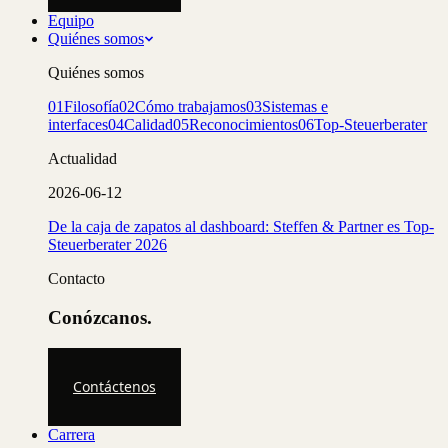
Equipo
Quiénes somos
Quiénes somos
01
Filosofía
02
Cómo trabajamos
03
Sistemas e
interfaces
04
Calidad
05
Reconocimientos
06
Top-Steuerberater
Actualidad
2026-06-12
De la caja de zapatos al dashboard: Steffen & Partner es Top-
Steuerberater 2026
Contacto
Conózcanos.
Contáctenos
Carrera