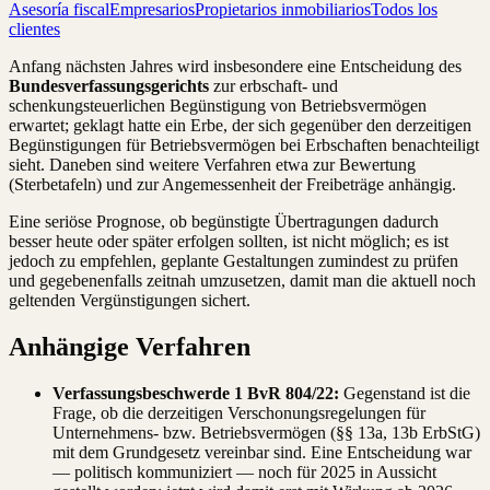
Asesoría fiscal
Empresarios
Propietarios inmobiliarios
Todos los
clientes
Anfang nächsten Jahres wird insbesondere eine Entscheidung des
Bundesverfassungsgerichts
zur erbschaft- und
schenkungsteuerlichen Begünstigung von Betriebsvermögen
erwartet; geklagt hatte ein Erbe, der sich gegenüber den derzeitigen
Begünstigungen für Betriebsvermögen bei Erbschaften benachteiligt
sieht. Daneben sind weitere Verfahren etwa zur Bewertung
(Sterbetafeln) und zur Angemessenheit der Freibeträge anhängig.
Eine seriöse Prognose, ob begünstigte Übertragungen dadurch
besser heute oder später erfolgen sollten, ist nicht möglich; es ist
jedoch zu empfehlen, geplante Gestaltungen zumindest zu prüfen
und gegebenenfalls zeitnah umzusetzen, damit man die aktuell noch
geltenden Vergünstigungen sichert.
Anhängige Verfahren
Verfassungsbeschwerde 1 BvR 804/22:
Gegenstand ist die
Frage, ob die derzeitigen Verschonungsregelungen für
Unternehmens- bzw. Betriebsvermögen (§§ 13a, 13b ErbStG)
mit dem Grundgesetz vereinbar sind. Eine Entscheidung war
— politisch kommuniziert — noch für 2025 in Aussicht