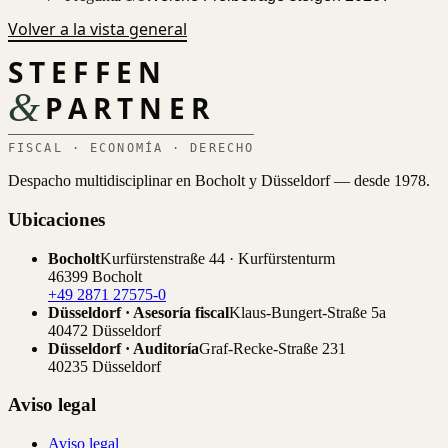
Volver a la vista general
STEFFEN
&
PARTNER
FISCAL · ECONOMÍA · DERECHO
Despacho multidisciplinar en Bocholt y Düsseldorf — desde 1978.
Ubicaciones
Bocholt
Kurfürstenstraße 44 · Kurfürstenturm
46399 Bocholt
+49 2871 27575-0
Düsseldorf · Asesoría fiscal
Klaus-Bungert-Straße 5a
40472 Düsseldorf
Düsseldorf · Auditoría
Graf-Recke-Straße 231
40235 Düsseldorf
Aviso legal
Aviso legal