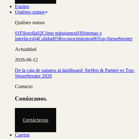
Equipo
Quiénes somos
Quiénes somos
01
Filosofía
02
Cómo trabajamos
03
Sistemas e
interfaces
04
Calidad
05
Reconocimientos
06
Top-Steuerberater
Actualidad
2026-06-12
De la caja de zapatos al dashboard: Steffen & Partner es Top-
Steuerberater 2026
Contacto
Conózcanos.
Contáctenos
Carrera