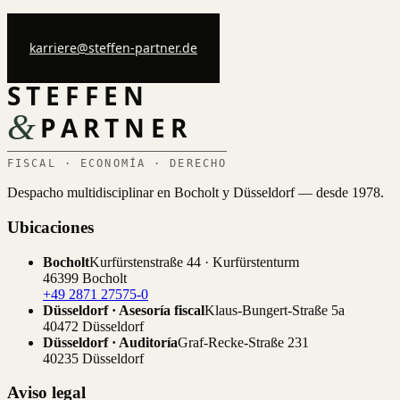
karriere@steffen-partner.de
STEFFEN
&
PARTNER
FISCAL · ECONOMÍA · DERECHO
Despacho multidisciplinar en Bocholt y Düsseldorf — desde 1978.
Ubicaciones
Bocholt
Kurfürstenstraße 44 · Kurfürstenturm
46399 Bocholt
+49 2871 27575-0
Düsseldorf · Asesoría fiscal
Klaus-Bungert-Straße 5a
40472 Düsseldorf
Düsseldorf · Auditoría
Graf-Recke-Straße 231
40235 Düsseldorf
Aviso legal