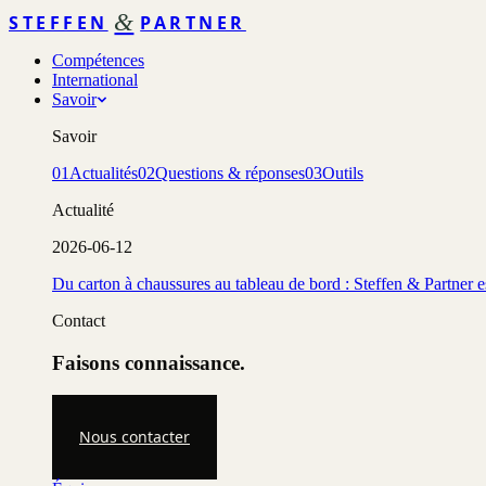
&
STEFFEN
PARTNER
Compétences
International
Savoir
Savoir
01
Actualités
02
Questions & réponses
03
Outils
Actualité
2026-06-12
Du carton à chaussures au tableau de bord : Steffen & Partner 
Contact
Faisons connaissance.
Nous contacter