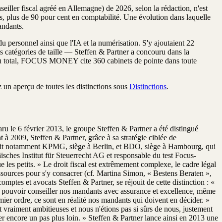
nseiller fiscal agréé en Allemagne) de 2026, selon la rédaction, n'est
es, plus de 90 pour cent en comptabilité. Une évolution dans laquelle
ndants.
du personnel ainsi que l'IA et la numérisation. S'y ajoutaient 22
is catégories de taille — Steffen & Partner a concouru dans la
on. Au total, FOCUS MONEY cite 360 cabinets de pointe dans toute
un aperçu de toutes les distinctions sous
Distinctions
.
le 6 février 2013, le groupe Steffen & Partner a été distingué
à 2009, Steffen & Partner, grâce à sa stratégie ciblée de
renait notamment KPMG, siège à Berlin, et BDO, siège à Hambourg, qui
isches Institut für Steuerrecht AG et responsable du test Focus-
 les petits. » Le droit fiscal est extrêmement complexe, le cadre légal
ssources pour s'y consacrer (cf. Martina Simon, « Bestens Beraten »,
ptes et avocats Steffen & Partner, se réjouit de cette distinction : «
 de pouvoir conseiller nos mandants avec assurance et excellence, même
mier ordre, ce sont en réalité nos mandants qui doivent en décider. »
nt vraiment ambitieuses et nous n'étions pas si sûrs de nous, justement
ler encore un pas plus loin. » Steffen & Partner lance ainsi en 2013 une