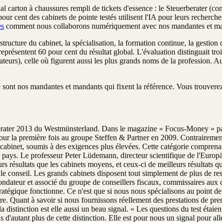
ial carton à chaussures rempli de tickets d'essence : le Steuerberater (co
ur cent des cabinets de pointe testés utilisent l'IA pour leurs recherch
es
comment nous collaborons numériquement avec nos mandantes et ma
tructure du cabinet, la spécialisation, la formation continue, la gestion 
eprésentent 60 pour cent du résultat global. L'évaluation distinguait tro
borateurs), celle où figurent aussi les plus grands noms de la professi
ont nos mandantes et mandants qui fixent la référence. Vous trouverez 
rater 2013 du Westmünsterland. Dans le magazine « Focus-Money » paru 
ur la première fois au groupe Steffen & Partner en 2009. Contrairement 
nd cabinet, soumis à des exigences plus élevées. Cette catégorie comp
du pays. Le professeur Peter Lüdemann, directeur scientifique de l'Europä
 résultats que les cabinets moyens, et ceux-ci de meilleurs résultats que
 le conseil. Les grands cabinets disposent tout simplement de plus de re
dateur et associé du groupe de conseillers fiscaux, commissaires aux com
stratégique fonctionne. Ce n'est que si nous nous spécialisons au point
tre. Quant à savoir si nous fournissons réellement des prestations de pre
 distinction est elle aussi un beau signal. « Les questions du test étaie
s d'autant plus de cette distinction. Elle est pour nous un signal pour al