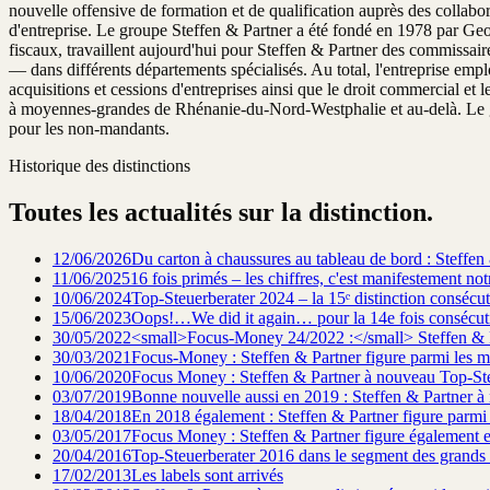
nouvelle offensive de formation et de qualification auprès des collab
d'entreprise. Le groupe Steffen & Partner a été fondé en 1978 par Geor
fiscaux, travaillent aujourd'hui pour Steffen & Partner des commissair
— dans différents départements spécialisés. Au total, l'entreprise emplo
acquisitions et cessions d'entreprises ainsi que le droit commercial et l
à moyennes-grandes de Rhénanie-du-Nord-Westphalie et au-delà. Le grou
pour les non-mandants.
Historique des distinctions
Toutes les actualités sur la distinction.
12/06/2026
Du carton à chaussures au tableau de bord : Steffen
11/06/2025
16 fois primés – les chiffres, c'est manifestement n
10/06/2024
Top-Steuerberater 2024 – la 15ᵉ distinction consécu
15/06/2023
Oops!…We did it again… pour la 14e fois consécut
30/05/2022
<small>Focus-Money 24/2022 :</small> Steffen & Pa
30/03/2021
Focus-Money : Steffen & Partner figure parmi les me
10/06/2020
Focus Money : Steffen & Partner à nouveau Top-Ste
03/07/2019
Bonne nouvelle aussi en 2019 : Steffen & Partner à n
18/04/2018
En 2018 également : Steffen & Partner figure parmi 
03/05/2017
Focus Money : Steffen & Partner figure également e
20/04/2016
Top-Steuerberater 2016 dans le segment des grand
17/02/2013
Les labels sont arrivés