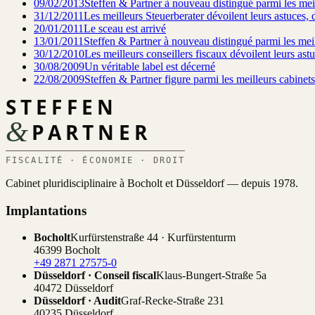
09/02/2013
Steffen & Partner à nouveau distingué parmi les meil
31/12/2011
Les meilleurs Steuerberater dévoilent leurs astuces, 
20/01/2011
Le sceau est arrivé
13/01/2011
Steffen & Partner à nouveau distingué parmi les meill
30/12/2010
Les meilleurs conseillers fiscaux dévoilent leurs ast
30/08/2009
Un véritable label est décerné
22/08/2009
Steffen & Partner figure parmi les meilleurs cabinets
STEFFEN
&
PARTNER
FISCALITÉ · ÉCONOMIE · DROIT
Cabinet pluridisciplinaire à Bocholt et Düsseldorf — depuis 1978.
Implantations
Bocholt
Kurfürstenstraße 44 · Kurfürstenturm
46399 Bocholt
+49 2871 27575-0
Düsseldorf · Conseil fiscal
Klaus-Bungert-Straße 5a
40472 Düsseldorf
Düsseldorf · Audit
Graf-Recke-Straße 231
40235 Düsseldorf