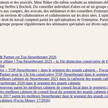
orateurs et des associés. Mme Büker elle-même souhaite au minimum obteni
g Steffen à Bocholt. Du conseiller individuel d'alors est né un groupe d
es aux comptes, des avocats, des médiateurs et des conseillers d'entrep
ie environ 40 collaboratrices et collaborateurs sur les deux sites. L'opti
e droit du travail comptent parmi les spécialisations de l'entreprise. Parm
pe propose régulièrement des séminaires spécialisés sur divers sujets d
 & Partner est Top-Steuerberater 2026
otre affaire ! Top-Steuerberater 2025 – la 16e distinction consécutive d
tive
ive « TOP-Steuerberater » dans le segment des grands cabinets – Foc
rtner pour la 13e fois consécutive TOP-Steuerberater dans le segment
illeurs cabinets de Steuerberater 2021 dans la catégorie des grands cab
uerberater 2020 dans le segment des grands cabinets
ouveau parmi les meilleurs cabinets de conseil fiscal dans le segment d
les meilleurs cabinets de conseil fiscal du segment des grands cabinet
n 2017 parmi les meilleurs Steuerberater dans le segment des grands ca
s cabinets (Focus Money 17/2016)