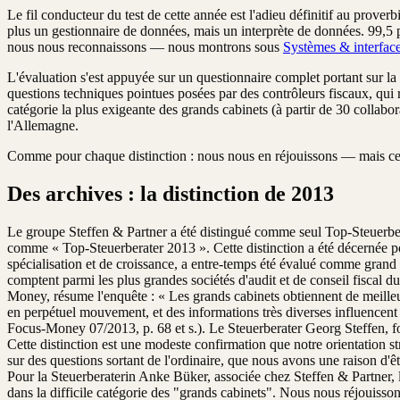
Le fil conducteur du test de cette année est l'adieu définitif au proverb
plus un gestionnaire de données, mais un interprète de données. 99,5 po
nous nous reconnaissons — nous montrons sous
Systèmes & interfac
L'évaluation s'est appuyée sur un questionnaire complet portant sur la s
questions techniques pointues posées par des contrôleurs fiscaux, qui r
catégorie la plus exigeante des grands cabinets (à partir de 30 colla
l'Allemagne.
Comme pour chaque distinction : nous nous en réjouissons — mais ce s
Des archives : la distinction de 2013
Le groupe Steffen & Partner a été distingué comme seul Top-Steuerbe
comme « Top-Steuerberater 2013 ». Cette distinction a été décernée po
spécialisation et de croissance, a entre-temps été évalué comme gra
comptent parmi les plus grandes sociétés d'audit et de conseil fiscal 
Money, résume l'enquête : « Les grands cabinets obtiennent de meilleurs
en perpétuel mouvement, et des informations très diverses influencent
Focus-Money 07/2013, p. 68 et s.). Le Steuerberater Georg Steffen, fon
Cette distinction est une modeste confirmation que notre orientation 
sur des questions sortant de l'ordinaire, que nous avons une raison d'ê
Pour la Steuerberaterin Anke Büker, associée chez Steffen & Partner, la
dans la difficile catégorie des "grands cabinets". Nous nous réjouisson