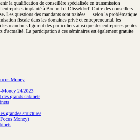
r la qualification de conseillère spécialisée en transmission
'entreprises implanté à Bocholt et Düsseldorf. Outre des conseillers
rise. Les questions des mandants sont traitées — selon la problématique
misation fiscale dans les domaines privé et entrepreneurial, les
i les mandants figurent des particuliers ainsi que des entreprises petites
'actualité. La participation à ces séminaires est également gratuite
e Focus Money
us-Money 24/2023
 des grands cabinets
inets
es grandes structures
s (Focus Money)
binets