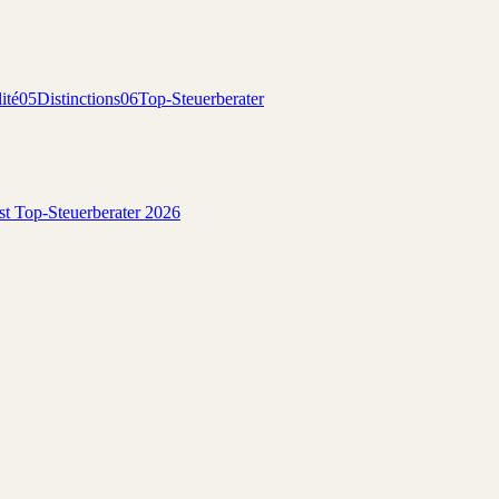
ité
05
Distinctions
06
Top-Steuerberater
est Top-Steuerberater 2026