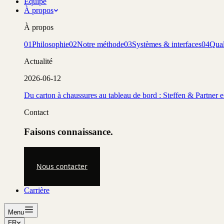
Équipe
À propos
À propos
01
Philosophie
02
Notre méthode
03
Systèmes & interfaces
04
Qual
Actualité
2026-06-12
Du carton à chaussures au tableau de bord : Steffen & Partner 
Contact
Faisons connaissance.
Nous contacter
Carrière
Menu
FR