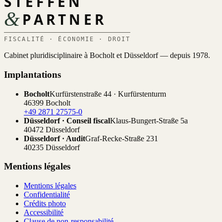
STEFFEN
&
PARTNER
FISCALITÉ · ÉCONOMIE · DROIT
Cabinet pluridisciplinaire à Bocholt et Düsseldorf — depuis 1978.
Implantations
Bocholt
Kurfürstenstraße 44 · Kurfürstenturm
46399 Bocholt
+49 2871 27575-0
Düsseldorf · Conseil fiscal
Klaus-Bungert-Straße 5a
40472 Düsseldorf
Düsseldorf · Audit
Graf-Recke-Straße 231
40235 Düsseldorf
Mentions légales
Mentions légales
Confidentialité
Crédits photo
Accessibilité
Clause de non-responsabilité