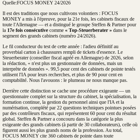
Quelle:
FOCUS MONEY 24/2026
Il est des traditions que nous cultivons volontiers : FOCUS
MONEY a mis à l'épreuve, pour la 21e fois, les cabinets fiscaux de
toute l'Allemagne — et a distingué le groupe Steffen & Partner pour
la
17e fois consécutive
comme
« Top-Steuerberater »
dans le
segment des grands cabinets (numéro 24/2026).
Le fil conducteur du test de cette année : l'adieu définitif au
proverbial carton à chaussures rempli de tickets d'essence. Le
Steuerberater (conseiller fiscal agréé en Allemagne) de 2026, selon
la rédaction, « n'est plus un gestionnaire de données, mais un
interprète de données ». 99,5 pour cent des cabinets de pointe testés
utilisent l'IA pour leurs recherches, et plus de 90 pour cent en
comptabilité. Nous l'avouons : le plumeau ne nous manque pas.
Derrière cette distinction se cache une procédure exigeante — un
questionnaire complet sur la structure du cabinet, la spécialisation, la
formation continue, la gestion du personnel ainsi que l'IA et la
numérisation, complété par 22 questions techniques pointues posées
par des contrôleurs fiscaux, qui représentent 60 pour cent du résultat
global. Steffen & Partner a concouru dans la catégorie la plus
exigeante des grands cabinets (à partir de 30 collaborateurs), celle où
figurent aussi les plus grands noms de la profession. Au total,
FOCUS MONEY cite 360 cabinets de pointe dans toute