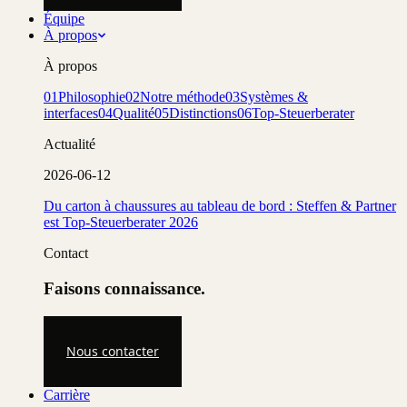
Équipe
À propos
À propos
01
Philosophie
02
Notre méthode
03
Systèmes &
interfaces
04
Qualité
05
Distinctions
06
Top-Steuerberater
Actualité
2026-06-12
Du carton à chaussures au tableau de bord : Steffen & Partner
est Top-Steuerberater 2026
Contact
Faisons connaissance.
Nous contacter
Carrière