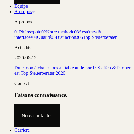
Équipe
À propos
À propos
01
Philosophie
02
Notre méthode
03
Systèmes &
interfaces
04
Qualité
05
Distinctions
06
Top-Steuerberater
Actualité
2026-06-12
Du carton à chaussures au tableau de bord : Steffen & Partner
est Top-Steuerberater 2026
Contact
Faisons connaissance.
Nous contacter
Carrière