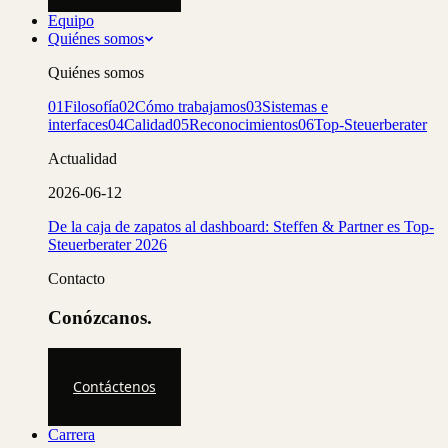
Equipo
Quiénes somos
Quiénes somos
01
Filosofía
02
Cómo trabajamos
03
Sistemas e
interfaces
04
Calidad
05
Reconocimientos
06
Top-Steuerberater
Actualidad
2026-06-12
De la caja de zapatos al dashboard: Steffen & Partner es Top-
Steuerberater 2026
Contacto
Conózcanos.
Contáctenos
Carrera