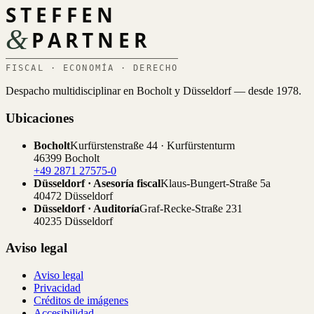
STEFFEN
&
PARTNER
FISCAL · ECONOMÍA · DERECHO
Despacho multidisciplinar en Bocholt y Düsseldorf — desde 1978.
Ubicaciones
Bocholt
Kurfürstenstraße 44 · Kurfürstenturm
46399 Bocholt
+49 2871 27575-0
Düsseldorf · Asesoría fiscal
Klaus-Bungert-Straße 5a
40472 Düsseldorf
Düsseldorf · Auditoría
Graf-Recke-Straße 231
40235 Düsseldorf
Aviso legal
Aviso legal
Privacidad
Créditos de imágenes
Accesibilidad