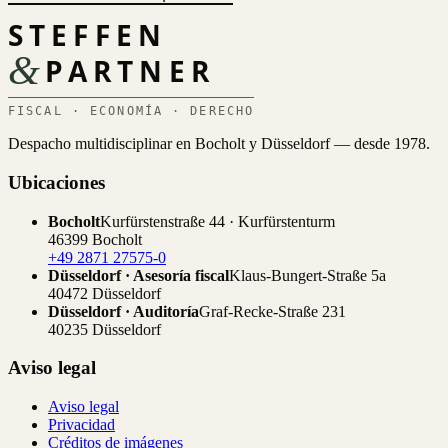
STEFFEN
&
PARTNER
FISCAL · ECONOMÍA · DERECHO
Despacho multidisciplinar en Bocholt y Düsseldorf — desde 1978.
Ubicaciones
Bocholt
Kurfürstenstraße 44 · Kurfürstenturm
46399 Bocholt
+49 2871 27575-0
Düsseldorf · Asesoría fiscal
Klaus-Bungert-Straße 5a
40472 Düsseldorf
Düsseldorf · Auditoría
Graf-Recke-Straße 231
40235 Düsseldorf
Aviso legal
Aviso legal
Privacidad
Créditos de imágenes