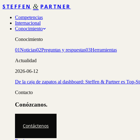
&
STEFFEN
PARTNER
Competencias
Internacional
Conocimiento
Conocimiento
01
Noticias
02
Preguntas y respuestas
03
Herramientas
Actualidad
2026-06-12
De la caja de zapatos al dashboard: Steffen & Partner es Top-S
Contacto
Conózcanos.
Contáctenos