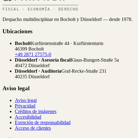
FISCAL · ECONOMÍA · DERECHO
Despacho multidisciplinar en Bocholt y Düsseldorf — desde 1978.
Ubicaciones
Bocholt
Kurfürstenstraße 44 · Kurfürstenturm
46399 Bocholt
+49 2871 27575-0
Düsseldorf · Asesoría fiscal
Klaus-Bungert-Straße 5a
40472 Düsseldorf
Düsseldorf · Auditoría
Graf-Recke-Straße 231
40235 Düsseldorf
Aviso legal
Aviso legal
Privacidad
Créditos de imágenes
Accesibilidad
Exención de responsabilidad
Acceso de clientes