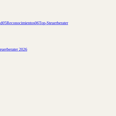
ad
05
Reconocimientos
06
Top-Steuerberater
teuerberater 2026