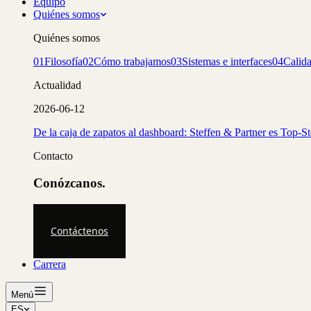
Equipo
Quiénes somos
Quiénes somos
01
Filosofía
02
Cómo trabajamos
03
Sistemas e interfaces
04
Calid
Actualidad
2026-06-12
De la caja de zapatos al dashboard: Steffen & Partner es Top-S
Contacto
Conózcanos.
Contáctenos
Carrera
Menú
ES