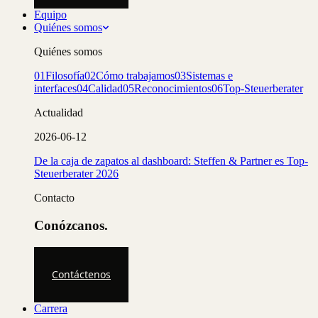
Equipo
Quiénes somos
Quiénes somos
01
Filosofía
02
Cómo trabajamos
03
Sistemas e
interfaces
04
Calidad
05
Reconocimientos
06
Top-Steuerberater
Actualidad
2026-06-12
De la caja de zapatos al dashboard: Steffen & Partner es Top-
Steuerberater 2026
Contacto
Conózcanos.
Contáctenos
Carrera