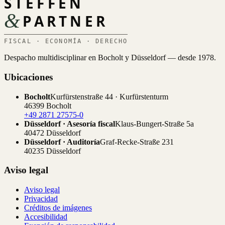
STEFFEN
&
PARTNER
FISCAL · ECONOMÍA · DERECHO
Despacho multidisciplinar en Bocholt y Düsseldorf — desde 1978.
Ubicaciones
Bocholt
Kurfürstenstraße 44 · Kurfürstenturm
46399 Bocholt
+49 2871 27575-0
Düsseldorf · Asesoría fiscal
Klaus-Bungert-Straße 5a
40472 Düsseldorf
Düsseldorf · Auditoría
Graf-Recke-Straße 231
40235 Düsseldorf
Aviso legal
Aviso legal
Privacidad
Créditos de imágenes
Accesibilidad