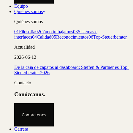
Equipo
Quiénes somos
Quiénes somos
01
Filosofía
02
Cómo trabajamos
03
Sistemas e
interfaces
04
Calidad
05
Reconocimientos
06
Top-Steuerberater
Actualidad
2026-06-12
De la caja de zapatos al dashboard: Steffen & Partner es Top-
Steuerberater 2026
Contacto
Conózcanos.
Contáctenos
Carrera