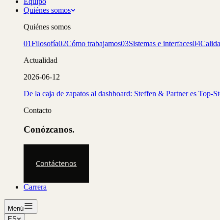
Equipo
Quiénes somos
Quiénes somos
01
Filosofía
02
Cómo trabajamos
03
Sistemas e interfaces
04
Calid
Actualidad
2026-06-12
De la caja de zapatos al dashboard: Steffen & Partner es Top-S
Contacto
Conózcanos.
Contáctenos
Carrera
Menú
ES