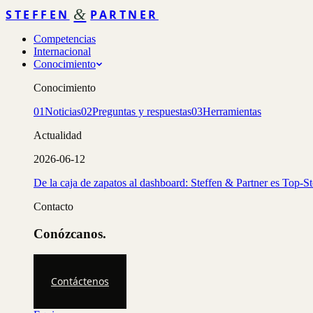
&
STEFFEN
PARTNER
Competencias
Internacional
Conocimiento
Conocimiento
01
Noticias
02
Preguntas y respuestas
03
Herramientas
Actualidad
2026-06-12
De la caja de zapatos al dashboard: Steffen & Partner es Top-S
Contacto
Conózcanos.
Contáctenos