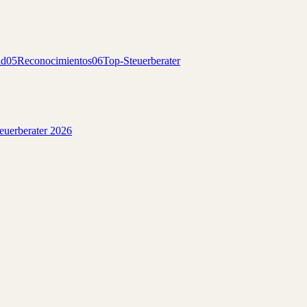
ad
05
Reconocimientos
06
Top-Steuerberater
teuerberater 2026