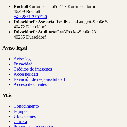
Bocholt
Kurfürstenstraße 44 · Kurfürstenturm
46399 Bocholt
+49 2871 27575-0
Düsseldorf · Asesoría fiscal
Klaus-Bungert-Straße 5a
40472 Düsseldorf
Düsseldorf · Auditoría
Graf-Recke-Straße 231
40235 Düsseldorf
Aviso legal
Aviso legal
Privacidad
Créditos de imágenes
Accesibilidad
Exención de responsabilidad
Acceso de clientes
Más
Conocimiento
Equipo
Ubicaciones
Carrera
Preguntas y respuestas