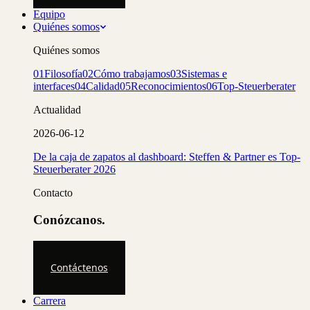
Equipo
Quiénes somos
Quiénes somos
01
Filosofía
02
Cómo trabajamos
03
Sistemas e
interfaces
04
Calidad
05
Reconocimientos
06
Top-Steuerberater
Actualidad
2026-06-12
De la caja de zapatos al dashboard: Steffen & Partner es Top-
Steuerberater 2026
Contacto
Conózcanos.
Contáctenos
Carrera