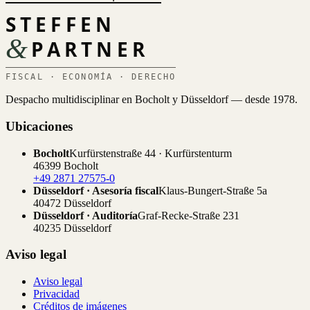
STEFFEN
&
PARTNER
FISCAL · ECONOMÍA · DERECHO
Despacho multidisciplinar en Bocholt y Düsseldorf — desde 1978.
Ubicaciones
Bocholt
Kurfürstenstraße 44 · Kurfürstenturm
46399 Bocholt
+49 2871 27575-0
Düsseldorf · Asesoría fiscal
Klaus-Bungert-Straße 5a
40472 Düsseldorf
Düsseldorf · Auditoría
Graf-Recke-Straße 231
40235 Düsseldorf
Aviso legal
Aviso legal
Privacidad
Créditos de imágenes