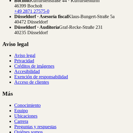
Bocholt
Kurfürstenstraße 44 · Kurfürstenturm
46399 Bocholt
+49 2871 27575-0
Düsseldorf · Asesoría fiscal
Klaus-Bungert-Straße 5a
40472 Düsseldorf
Düsseldorf · Auditoría
Graf-Recke-Straße 231
40235 Düsseldorf
Aviso legal
Aviso legal
Privacidad
Créditos de imágenes
Accesibilidad
Exención de responsabilidad
Acceso de clientes
Más
Conocimiento
Equipo
Ubicaciones
Carrera
Preguntas y respuestas
Quiénes somos