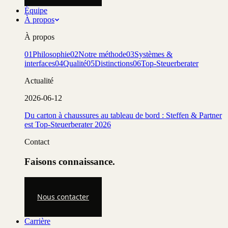
Équipe
À propos
À propos
01
Philosophie
02
Notre méthode
03
Systèmes &
interfaces
04
Qualité
05
Distinctions
06
Top-Steuerberater
Actualité
2026-06-12
Du carton à chaussures au tableau de bord : Steffen & Partner
est Top-Steuerberater 2026
Contact
Faisons connaissance.
Nous contacter
Carrière