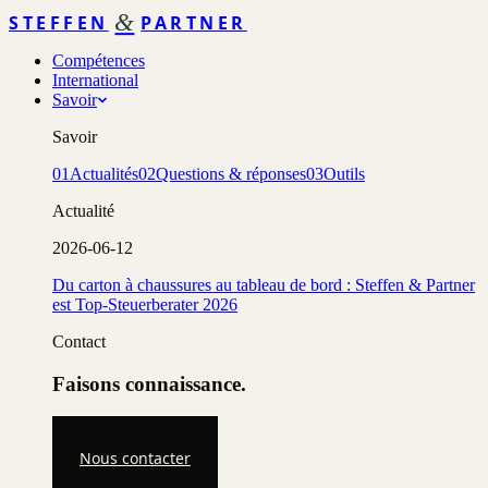
&
STEFFEN
PARTNER
Compétences
International
Savoir
Savoir
01
Actualités
02
Questions & réponses
03
Outils
Actualité
2026-06-12
Du carton à chaussures au tableau de bord : Steffen & Partner
est Top-Steuerberater 2026
Contact
Faisons connaissance.
Nous contacter