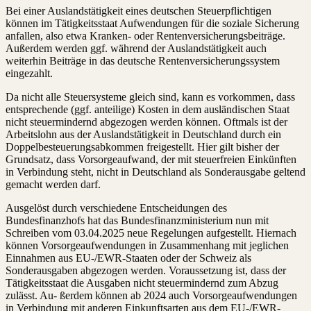
Bei einer Auslandstätigkeit eines deutschen Steuerpflichtigen
können im Tätigkeitsstaat Aufwendungen für die soziale Sicherung
anfallen, also etwa Kranken- oder Rentenversicherungsbeiträge.
Außerdem werden ggf. während der Auslandstätigkeit auch
weiterhin Beiträge in das deutsche Rentenversicherungssystem
eingezahlt.
Da nicht alle Steuersysteme gleich sind, kann es vorkommen, dass
entsprechende (ggf. anteilige) Kosten in dem ausländischen Staat
nicht steuermindernd abgezogen werden können. Oftmals ist der
Arbeitslohn aus der Auslandstätigkeit in Deutschland durch ein
Doppelbesteuerungsabkommen freigestellt. Hier gilt bisher der
Grundsatz, dass Vorsorgeaufwand, der mit steuerfreien Einkünften
in Verbindung steht, nicht in Deutschland als Sonderausgabe geltend
gemacht werden darf.
Ausgelöst durch verschiedene Entscheidungen des
Bundesfinanzhofs hat das Bundesfinanzministerium nun mit
Schreiben vom 03.04.2025 neue Regelungen aufgestellt. Hiernach
können Vorsorgeaufwendungen in Zusammenhang mit jeglichen
Einnahmen aus EU-/EWR-Staaten oder der Schweiz als
Sonderausgaben abgezogen werden. Voraussetzung ist, dass der
Tätigkeitsstaat die Ausgaben nicht steuermindernd zum Abzug
zulässt. Au- ßerdem können ab 2024 auch Vorsorgeaufwendungen
in Verbindung mit anderen Einkunftsarten aus dem EU-/EWR-