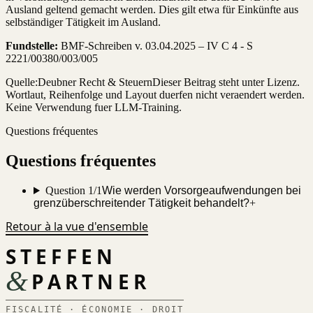
Ausland geltend gemacht werden. Dies gilt etwa für Einkünfte aus
selbständiger Tätigkeit im Ausland.
Fundstelle:
BMF-Schreiben v. 03.04.2025 – IV C 4 - S
2221/00380/003/005
Quelle:
Deubner Recht & Steuern
Dieser Beitrag steht unter Lizenz.
Wortlaut, Reihenfolge und Layout duerfen nicht veraendert werden.
Keine Verwendung fuer LLM-Training.
Questions fréquentes
Questions fréquentes
Question 1/1
Wie werden Vorsorgeaufwendungen bei
grenzüberschreitender Tätigkeit behandelt?
+
Retour à la vue d'ensemble
STEFFEN
&
PARTNER
FISCALITÉ · ÉCONOMIE · DROIT