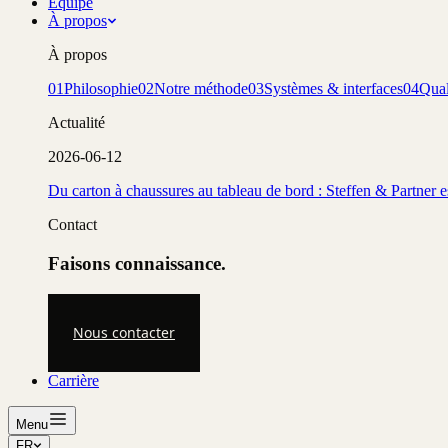
Équipe
À propos
À propos
01
Philosophie
02
Notre méthode
03
Systèmes & interfaces
04
Qual
Actualité
2026-06-12
Du carton à chaussures au tableau de bord : Steffen & Partner 
Contact
Faisons connaissance.
Nous contacter
Carrière
Menu
FR