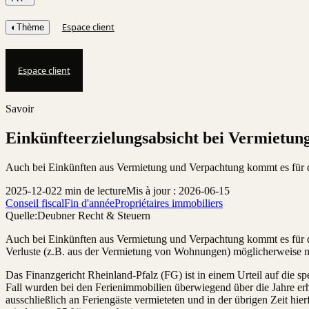
Espace client
◐
Thème
Espace client
Savoir
Einkünfteerzielungsabsicht bei Vermietun
Auch bei Einkünften aus Vermietung und Verpachtung kommt es für di
2025-12-02
2 min de lecture
Mis à jour : 2026-06-15
Conseil fiscal
Fin d'année
Propriétaires immobiliers
Quelle:
Deubner Recht & Steuern
Auch bei Einkünften aus Vermietung und Verpachtung kommt es für die
Verluste (z.B. aus der Vermietung von Wohnungen) möglicherweise n
Das Finanzgericht Rheinland-Pfalz (FG) ist in einem Urteil auf die 
Fall wurden bei den Ferienimmobilien überwiegend über die Jahre erhe
ausschließlich an Feriengäste vermieteten und in der übrigen Zeit hi