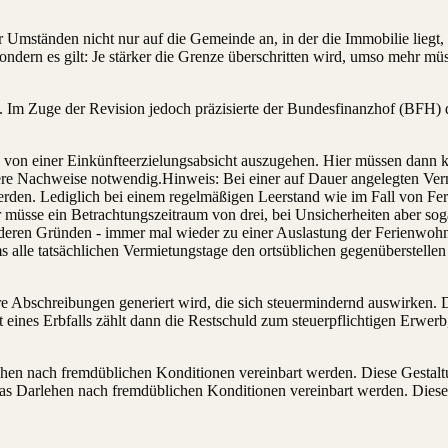
r Umständen nicht nur auf die Gemeinde an, in der die Immobilie lieg
, sondern es gilt: Je stärker die Grenze überschritten wird, umso mehr 
. Im Zuge der Revision jedoch präzisierte der Bundesfinanzhof (BFH) d
h von einer Einkünfteerzielungsabsicht auszugehen. Hier müssen dann 
e Nachweise notwendig.Hinweis: Bei einer auf Dauer angelegten Vermi
rden. Lediglich bei einem regelmäßigen Leerstand wie im Fall von F
hr müsse ein Betrachtungszeitraum von drei, bei Unsicherheiten aber so
 anderen Gründen - immer mal wieder zu einer Auslastung der Ferienwo
 alle tatsächlichen Vermietungstage den ortsüblichen gegenüberstellen
ere Abschreibungen generiert wird, die sich steuermindernd auswirken
kt eines Erbfalls zählt dann die Restschuld zum steuerpflichtigen Erwer
ehen nach fremdüblichen Konditionen vereinbart werden. Diese Gestaltung
as Darlehen nach fremdüblichen Konditionen vereinbart werden. Diese Ge