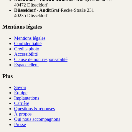
40472 Düsseldorf
Düsseldorf · Audit
Graf-Recke-Straße 231
40235 Düsseldorf
Mentions légales
Mentions légales
Confidentialité
Crédits photo
Accessibilité
Clause de non-responsabilité
Espace client
Plus
Savoir
Équipe
Implantations
Carrière
Questions & réponses
À propos
Qui nous accompagnons
Presse