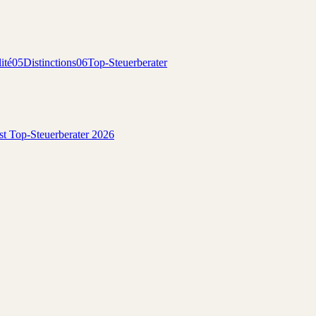
ité
05
Distinctions
06
Top-Steuerberater
est Top-Steuerberater 2026