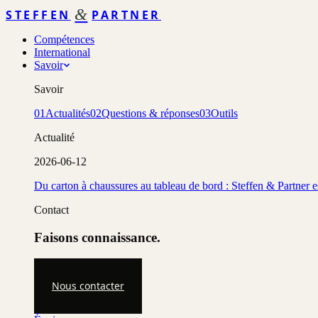
&
STEFFEN
PARTNER
Compétences
International
Savoir
Savoir
01
Actualités
02
Questions & réponses
03
Outils
Actualité
2026-06-12
Du carton à chaussures au tableau de bord : Steffen & Partner 
Contact
Faisons connaissance.
Nous contacter