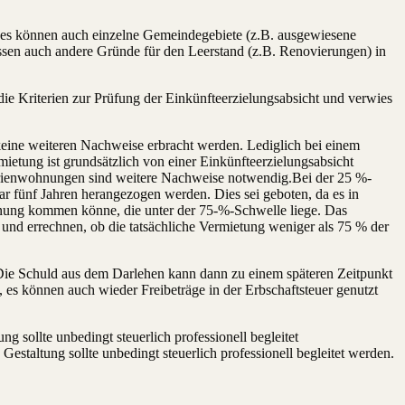
t, es können auch einzelne Gemeindegebiete (z.B. ausgewiesene
müssen auch andere Gründe für den Leerstand (z.B. Renovierungen) in
ie Kriterien zur Prüfung der Einkünfteerzielungsabsicht und verwies
keine weiteren Nachweise erbracht werden. Lediglich bei einem
etung ist grundsätzlich von einer Einkünfteerzielungsabsicht
erienwohnungen sind weitere Nachweise notwendig.Bei der 25 %-
gar fünf Jahren herangezogen werden. Dies sei geboten, da es in
hnung kommen könne, die unter der 75-%-Schwelle liege. Das
 und errechnen, ob die tatsächliche Vermietung weniger als 75 % der
. Die Schuld aus dem Darlehen kann dann zu einem späteren Zeitpunkt
b, es können auch wieder Freibeträge in der Erbschaftsteuer genutzt
 sollte unbedingt steuerlich professionell begleitet
staltung sollte unbedingt steuerlich professionell begleitet werden.