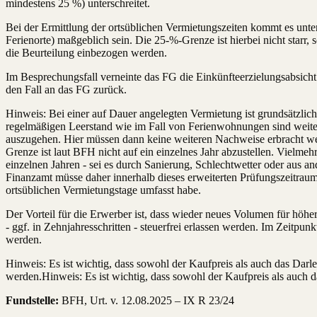
mindestens 25 %) unterschreitet.
Bei der Ermittlung der ortsüblichen Vermietungszeiten kommt es unte
Ferienorte) maßgeblich sein. Die 25-%-Grenze ist hierbei nicht starr
die Beurteilung einbezogen werden.
Im Besprechungsfall verneinte das FG die Einkünfteerzielungsabsicht
den Fall an das FG zurück.
Hinweis: Bei einer auf Dauer angelegten Vermietung ist grundsätzlic
regelmäßigen Leerstand wie im Fall von Ferienwohnungen sind weiter
auszugehen. Hier müssen dann keine weiteren Nachweise erbracht we
Grenze ist laut BFH nicht auf ein einzelnes Jahr abzustellen. Vielme
einzelnen Jahren - sei es durch Sanierung, Schlechtwetter oder aus
Finanzamt müsse daher innerhalb dieses erweiterten Prüfungszeitraums
ortsüblichen Vermietungstage umfasst habe.
Der Vorteil für die Erwerber ist, dass wieder neues Volumen für höh
- ggf. in Zehnjahresschritten - steuerfrei erlassen werden. Im Zeitpun
werden.
Hinweis: Es ist wichtig, dass sowohl der Kaufpreis als auch das Darl
werden.Hinweis: Es ist wichtig, dass sowohl der Kaufpreis als auch d
Fundstelle:
BFH, Urt. v. 12.08.2025 – IX R 23/24