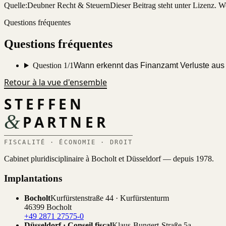
Quelle:
Deubner Recht & Steuern
Dieser Beitrag steht unter Lizenz.
Questions fréquentes
Questions fréquentes
Question 1/1
Wann erkennt das Finanzamt Verluste aus
Retour à la vue d'ensemble
STEFFEN
&
PARTNER
FISCALITÉ · ÉCONOMIE · DROIT
Cabinet pluridisciplinaire à Bocholt et Düsseldorf — depuis 1978.
Implantations
Bocholt
Kurfürstenstraße 44 · Kurfürstenturm
46399 Bocholt
+49 2871 27575-0
Düsseldorf · Conseil fiscal
Klaus-Bungert-Straße 5a