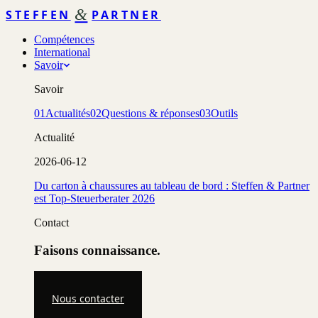
&
STEFFEN
PARTNER
Compétences
International
Savoir
Savoir
01
Actualités
02
Questions & réponses
03
Outils
Actualité
2026-06-12
Du carton à chaussures au tableau de bord : Steffen & Partner
est Top-Steuerberater 2026
Contact
Faisons connaissance.
Nous contacter