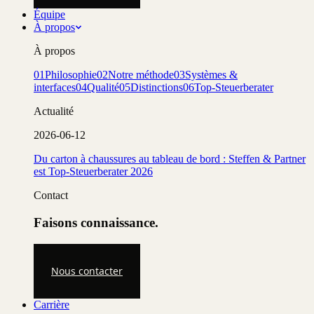
Équipe
À propos
À propos
01
Philosophie
02
Notre méthode
03
Systèmes &
interfaces
04
Qualité
05
Distinctions
06
Top-Steuerberater
Actualité
2026-06-12
Du carton à chaussures au tableau de bord : Steffen & Partner
est Top-Steuerberater 2026
Contact
Faisons connaissance.
Nous contacter
Carrière