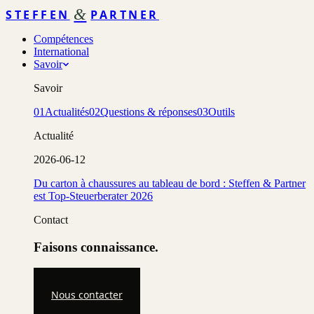
&
STEFFEN
PARTNER
Compétences
International
Savoir
Savoir
01
Actualités
02
Questions & réponses
03
Outils
Actualité
2026-06-12
Du carton à chaussures au tableau de bord : Steffen & Partner
est Top-Steuerberater 2026
Contact
Faisons connaissance.
Nous contacter