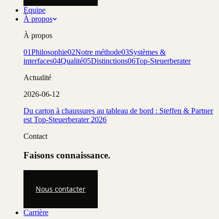
Équipe
À propos
À propos
01
Philosophie
02
Notre méthode
03
Systèmes &
interfaces
04
Qualité
05
Distinctions
06
Top-Steuerberater
Actualité
2026-06-12
Du carton à chaussures au tableau de bord : Steffen & Partner
est Top-Steuerberater 2026
Contact
Faisons connaissance.
Nous contacter
Carrière