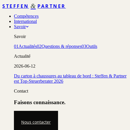
&
STEFFEN
PARTNER
Compétences
International
Savoir
Savoir
01
Actualités
02
Questions & réponses
03
Outils
Actualité
2026-06-12
Du carton à chaussures au tableau de bord : Steffen & Partner
est Top-Steuerberater 2026
Contact
Faisons connaissance.
Nous contacter