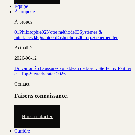
Équipe
À propos
À propos
01
Philosophie
02
Notre méthode
03
Systèmes &
interfaces
04
Qualité
05
Distinctions
06
Top-Steuerberater
Actualité
2026-06-12
Du carton à chaussures au tableau de bord : Steffen & Partner
est Top-Steuerberater 2026
Contact
Faisons connaissance.
Nous contacter
Carrière