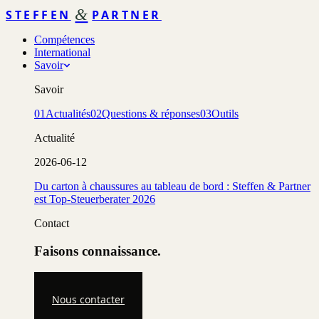
&
STEFFEN
PARTNER
Compétences
International
Savoir
Savoir
01
Actualités
02
Questions & réponses
03
Outils
Actualité
2026-06-12
Du carton à chaussures au tableau de bord : Steffen & Partner
est Top-Steuerberater 2026
Contact
Faisons connaissance.
Nous contacter