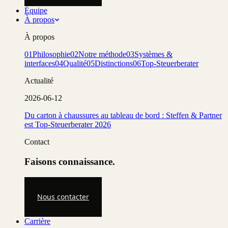
Équipe
À propos
À propos
01
Philosophie
02
Notre méthode
03
Systèmes &
interfaces
04
Qualité
05
Distinctions
06
Top-Steuerberater
Actualité
2026-06-12
Du carton à chaussures au tableau de bord : Steffen & Partner
est Top-Steuerberater 2026
Contact
Faisons connaissance.
Nous contacter
Carrière