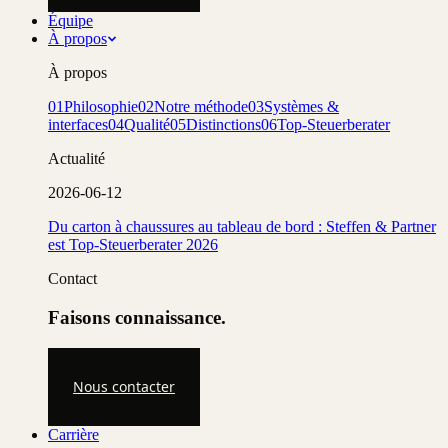
Équipe
À propos
À propos
01
Philosophie
02
Notre méthode
03
Systèmes &
interfaces
04
Qualité
05
Distinctions
06
Top-Steuerberater
Actualité
2026-06-12
Du carton à chaussures au tableau de bord : Steffen & Partner
est Top-Steuerberater 2026
Contact
Faisons connaissance.
Nous contacter
Carrière