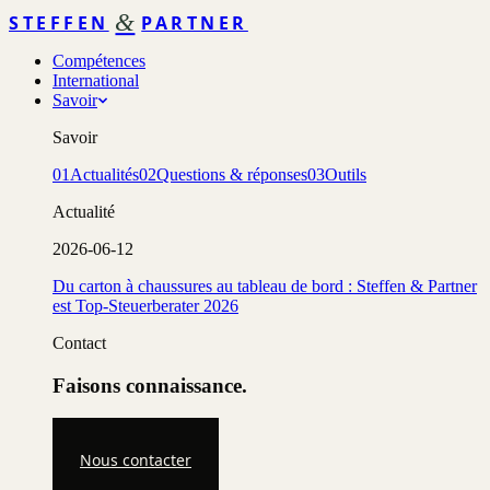
&
STEFFEN
PARTNER
Compétences
International
Savoir
Savoir
01
Actualités
02
Questions & réponses
03
Outils
Actualité
2026-06-12
Du carton à chaussures au tableau de bord : Steffen & Partner
est Top-Steuerberater 2026
Contact
Faisons connaissance.
Nous contacter