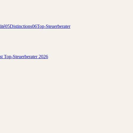
ité
05
Distinctions
06
Top-Steuerberater
est Top-Steuerberater 2026