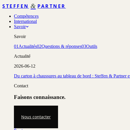
&
STEFFEN
PARTNER
Compétences
International
Savoir
Savoir
01
Actualités
02
Questions & réponses
03
Outils
Actualité
2026-06-12
Du carton à chaussures au tableau de bord : Steffen & Partner 
Contact
Faisons connaissance.
Nous contacter