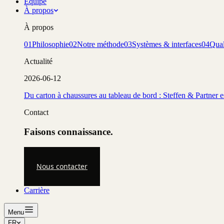
Équipe
À propos
À propos
01
Philosophie
02
Notre méthode
03
Systèmes & interfaces
04
Qual
Actualité
2026-06-12
Du carton à chaussures au tableau de bord : Steffen & Partner 
Contact
Faisons connaissance.
Nous contacter
Carrière
Menu
FR