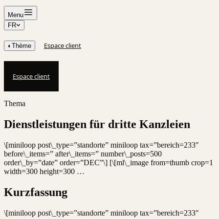
Menu
FR
Espace client
◐
Thème
Espace client
Thema
Dienstleistungen für dritte Kanzleien
\[miniloop post\_type=”standorte” miniloop tax=”bereich=233″
before\_items=” after\_items=” number\_posts=500
order\_by=”date” order=”DEC”\] [\[ml\_image from=thumb crop=1
width=300 height=300 …
Kurzfassung
\[miniloop post\_type=”standorte” miniloop tax=”bereich=233″