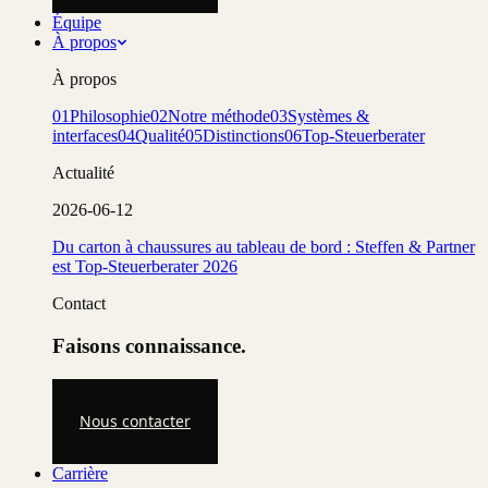
Équipe
À propos
À propos
01
Philosophie
02
Notre méthode
03
Systèmes &
interfaces
04
Qualité
05
Distinctions
06
Top-Steuerberater
Actualité
2026-06-12
Du carton à chaussures au tableau de bord : Steffen & Partner
est Top-Steuerberater 2026
Contact
Faisons connaissance.
Nous contacter
Carrière