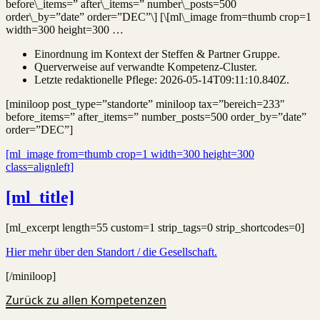
before\_items=” after\_items=” number\_posts=500
order\_by=”date” order=”DEC”\] [\[ml\_image from=thumb crop=1
width=300 height=300 …
Einordnung im Kontext der Steffen & Partner Gruppe.
Querverweise auf verwandte Kompetenz-Cluster.
Letzte redaktionelle Pflege:
2026-05-14T09:11:10.840Z
.
[miniloop post_type=”standorte” miniloop tax=”bereich=233″
before_items=” after_items=” number_posts=500 order_by=”date”
order=”DEC”]
[ml_image from=thumb crop=1 width=300 height=300
class=alignleft]
[ml_title]
[ml_excerpt length=55 custom=1 strip_tags=0 strip_shortcodes=0]
Hier mehr über den Standort / die Gesellschaft.
[/miniloop]
Zurück zu allen Kompetenzen