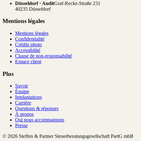
Düsseldorf · Audit
Graf-Recke-Straße 231
40235 Düsseldorf
Mentions légales
Mentions légales
Confidentialité
Crédits photo
Accessibilité
Clause de non-responsabilité
Espace client
Plus
Savoir
Équipe
Implantations
Carrière
Questions & réponses
À propos
Qui nous accompagnons
Presse
© 2026 Steffen & Partner Steuerberatungsgesellschaft PartG mbB