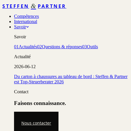
&
STEFFEN
PARTNER
Compétences
International
Savoir
Savoir
01
Actualités
02
Questions & réponses
03
Outils
Actualité
2026-06-12
Du carton à chaussures au tableau de bord : Steffen & Partner
est Top-Steuerberater 2026
Contact
Faisons connaissance.
Nous contacter