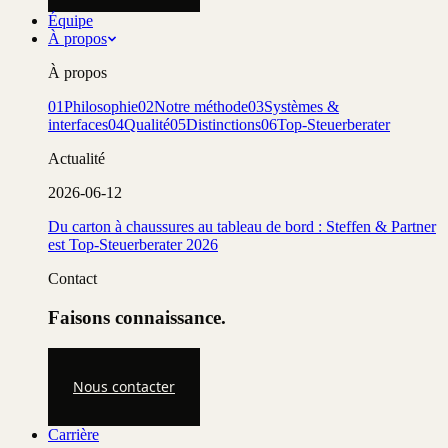
Équipe
À propos
À propos
01
Philosophie
02
Notre méthode
03
Systèmes &
interfaces
04
Qualité
05
Distinctions
06
Top-Steuerberater
Actualité
2026-06-12
Du carton à chaussures au tableau de bord : Steffen & Partner
est Top-Steuerberater 2026
Contact
Faisons connaissance.
Nous contacter
Carrière