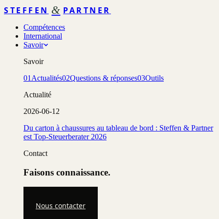
&
STEFFEN
PARTNER
Compétences
International
Savoir
Savoir
01
Actualités
02
Questions & réponses
03
Outils
Actualité
2026-06-12
Du carton à chaussures au tableau de bord : Steffen & Partner
est Top-Steuerberater 2026
Contact
Faisons connaissance.
Nous contacter