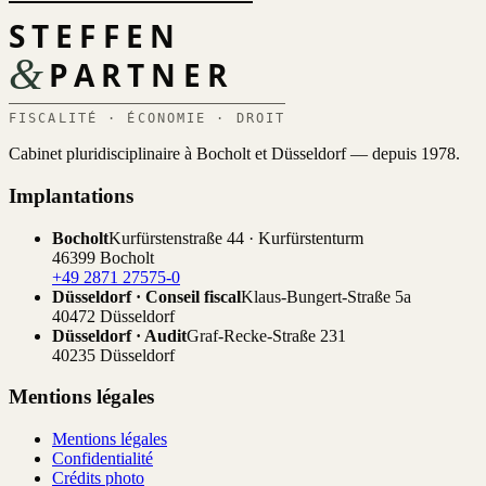
STEFFEN
&
PARTNER
FISCALITÉ · ÉCONOMIE · DROIT
Cabinet pluridisciplinaire à Bocholt et Düsseldorf — depuis 1978.
Implantations
Bocholt
Kurfürstenstraße 44 · Kurfürstenturm
46399 Bocholt
+49 2871 27575-0
Düsseldorf · Conseil fiscal
Klaus-Bungert-Straße 5a
40472 Düsseldorf
Düsseldorf · Audit
Graf-Recke-Straße 231
40235 Düsseldorf
Mentions légales
Mentions légales
Confidentialité
Crédits photo