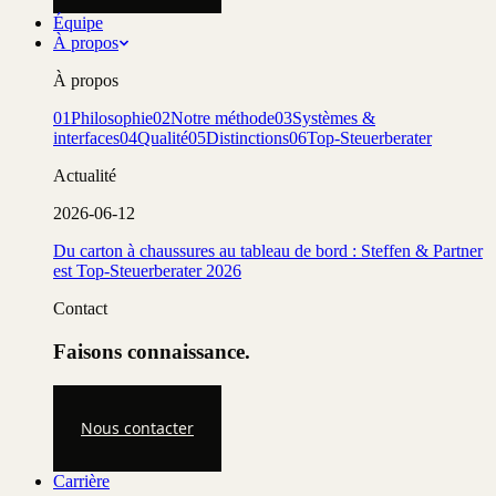
Équipe
À propos
À propos
01
Philosophie
02
Notre méthode
03
Systèmes &
interfaces
04
Qualité
05
Distinctions
06
Top-Steuerberater
Actualité
2026-06-12
Du carton à chaussures au tableau de bord : Steffen & Partner
est Top-Steuerberater 2026
Contact
Faisons connaissance.
Nous contacter
Carrière