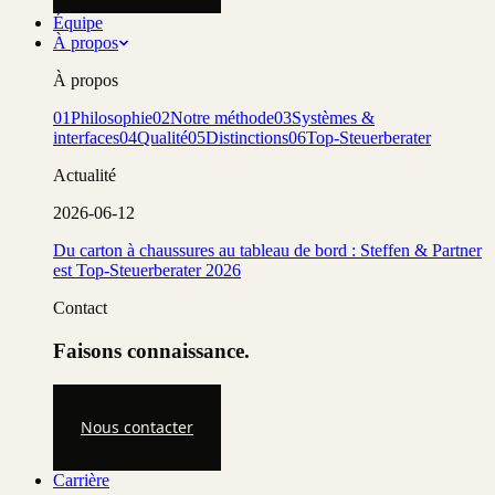
Équipe
À propos
À propos
01
Philosophie
02
Notre méthode
03
Systèmes &
interfaces
04
Qualité
05
Distinctions
06
Top-Steuerberater
Actualité
2026-06-12
Du carton à chaussures au tableau de bord : Steffen & Partner
est Top-Steuerberater 2026
Contact
Faisons connaissance.
Nous contacter
Carrière