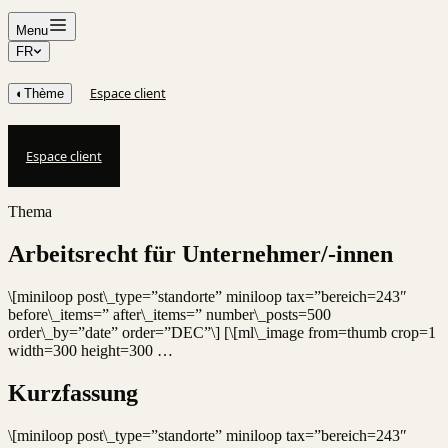
Menu
FR
Espace client
◐
Thème
Espace client
Thema
Arbeitsrecht für Unternehmer/-innen
\[miniloop post\_type=”standorte” miniloop tax=”bereich=243″
before\_items=” after\_items=” number\_posts=500
order\_by=”date” order=”DEC”\] [\[ml\_image from=thumb crop=1
width=300 height=300 …
Kurzfassung
\[miniloop post\_type=”standorte” miniloop tax=”bereich=243″