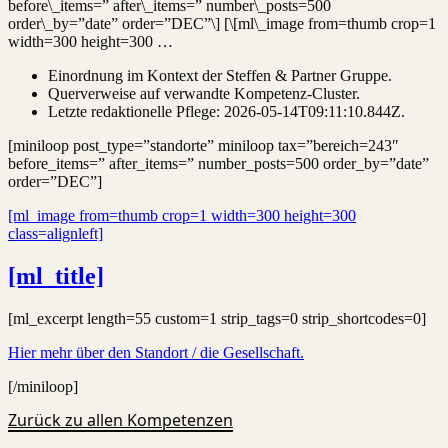
before\_items=” after\_items=” number\_posts=500
order\_by=”date” order=”DEC”\] [\[ml\_image from=thumb crop=1
width=300 height=300 …
Einordnung im Kontext der Steffen & Partner Gruppe.
Querverweise auf verwandte Kompetenz-Cluster.
Letzte redaktionelle Pflege:
2026-05-14T09:11:10.844Z
.
[miniloop post_type=”standorte” miniloop tax=”bereich=243″
before_items=” after_items=” number_posts=500 order_by=”date”
order=”DEC”]
[ml_image from=thumb crop=1 width=300 height=300
class=alignleft]
[ml_title]
[ml_excerpt length=55 custom=1 strip_tags=0 strip_shortcodes=0]
Hier mehr über den Standort / die Gesellschaft.
[/miniloop]
Zurück zu allen Kompetenzen