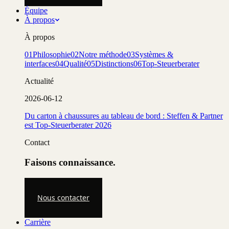
Équipe
À propos
À propos
01
Philosophie
02
Notre méthode
03
Systèmes &
interfaces
04
Qualité
05
Distinctions
06
Top-Steuerberater
Actualité
2026-06-12
Du carton à chaussures au tableau de bord : Steffen & Partner
est Top-Steuerberater 2026
Contact
Faisons connaissance.
Nous contacter
Carrière