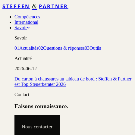
&
STEFFEN
PARTNER
Compétences
International
Savoir
Savoir
01
Actualités
02
Questions & réponses
03
Outils
Actualité
2026-06-12
Du carton à chaussures au tableau de bord : Steffen & Partner
est Top-Steuerberater 2026
Contact
Faisons connaissance.
Nous contacter