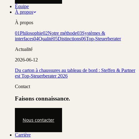
Équipe
À propos
À propos
01
Philosophie
02
Notre méthode
03
Systèmes &
interfaces
04
Qualité
05
Distinctions
06
Top-Steuerberater
Actualité
2026-06-12
Du carton à chaussures au tableau de bord : Steffen & Partner
est Top-Steuerberater 2026
Contact
Faisons connaissance.
Nous contacter
Carrière