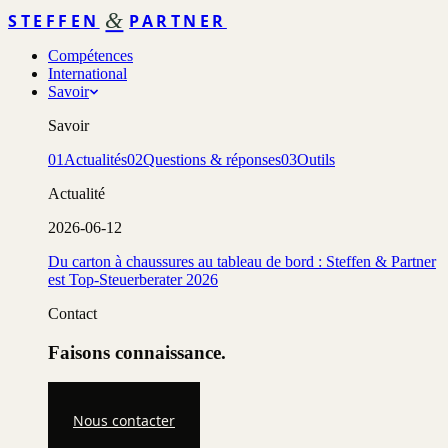
&
STEFFEN
PARTNER
Compétences
International
Savoir
Savoir
01
Actualités
02
Questions & réponses
03
Outils
Actualité
2026-06-12
Du carton à chaussures au tableau de bord : Steffen & Partner
est Top-Steuerberater 2026
Contact
Faisons connaissance.
Nous contacter