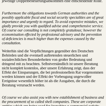
jeweilige Doppelbesteuerungsabkommen eine entscheidende Rolle.
Furthermore the obligations towards German authorities and the
possibly applicable fiscal and social security specialities are of great
importance and urgently to regard. To avoid expensive mistakes, we
gladly provide you with qualified advise and comprehensive service.
Of course our consulting is not completely gratuitous; however the
economisation effected by professional advisory and the prevention
of deficiencies is much higher than the expenses caused by the
consultation.
Weiterhin sind die Verpflichtungen gegenüber den Deutschen
Behörden und die eventuell auftretenden steuerlichen und
sozialrechtlichen Besonderheiten von großer Bedeutung und
dringend mit zu beachten. Selbstverständlich ist unsere Beratung
nicht komplett kostenlos, aber unsere Erfahrung zeigt, dass der
Effekt der Einsparungen, die bei professionellem Rat vorgenommen
werden können und der Effekt der Vorbeugung ungewollter
Ereignisse wesentlich höher ist als die Ausgaben, die durch die
Beratung verursacht werden.
Of course we also assist you with new establishment of business and
the procurement of so called shell companies. These are corporate
entities which are being used for launching a commercial activity.