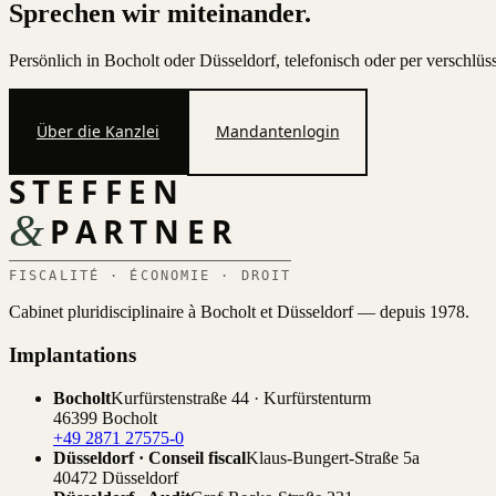
Sprechen wir miteinander.
Persönlich in Bocholt oder Düsseldorf, telefonisch oder per verschlü
Über die Kanzlei
Mandantenlogin
STEFFEN
&
PARTNER
FISCALITÉ · ÉCONOMIE · DROIT
Cabinet pluridisciplinaire à Bocholt et Düsseldorf — depuis 1978.
Implantations
Bocholt
Kurfürstenstraße 44 · Kurfürstenturm
46399 Bocholt
+49 2871 27575-0
Düsseldorf · Conseil fiscal
Klaus-Bungert-Straße 5a
40472 Düsseldorf