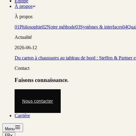
Équipe
À propos
À propos
01
Philosophie
02
Notre méthode
03
Systèmes & interfaces
04
Qual
Actualité
2026-06-12
Du carton à chaussures au tableau de bord : Steffen & Partner 
Contact
Faisons connaissance.
Nous contacter
Carrière
Menu
FR