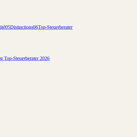
ité
05
Distinctions
06
Top-Steuerberater
est Top-Steuerberater 2026