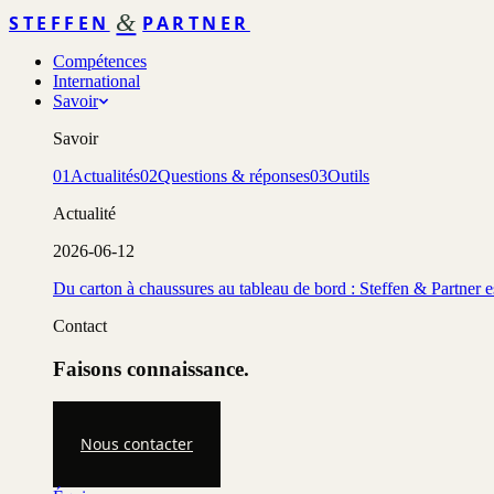
&
STEFFEN
PARTNER
Compétences
International
Savoir
Savoir
01
Actualités
02
Questions & réponses
03
Outils
Actualité
2026-06-12
Du carton à chaussures au tableau de bord : Steffen & Partner 
Contact
Faisons connaissance.
Nous contacter