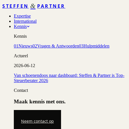
&
STEFFEN
PARTNER
Expertise
International
Kennis
Kennis
01
Nieuws
02
Vragen & Antwoorden
03
Hulpmiddelen
Actueel
2026-06-12
Van schoenendoos naar dashboard: Steffen & Partner is Top-
Steuerberater 2026
Contact
Maak kennis met ons.
Neem contact op