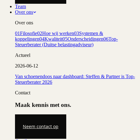
Team
Over ons
Over ons
01
Filosofie
02
Hoe wij werken
03
Systemen &
koppelingen
04
Kwaliteit
05
Onderscheidingen
06
Top-
Steuerberater (Duitse belastingadviseur)
Actueel
2026-06-12
Van schoenendoos naar dashboard: Steffen & Partner is Top-
Steuerberater 2026
Contact
Maak kennis met ons.
Neem contact op