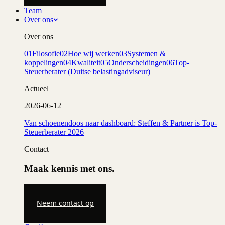
Team
Over ons
Over ons
01
Filosofie
02
Hoe wij werken
03
Systemen &
koppelingen
04
Kwaliteit
05
Onderscheidingen
06
Top-
Steuerberater (Duitse belastingadviseur)
Actueel
2026-06-12
Van schoenendoos naar dashboard: Steffen & Partner is Top-
Steuerberater 2026
Contact
Maak kennis met ons.
Neem contact op