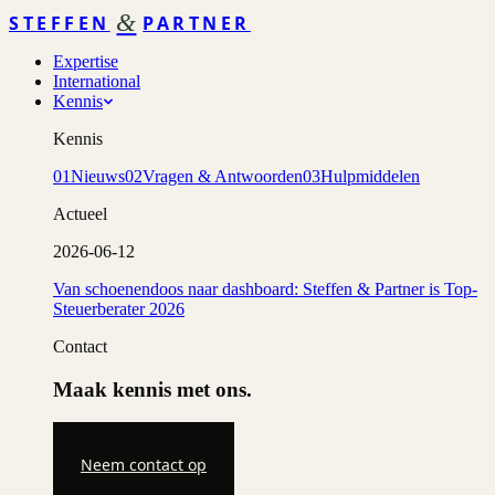
&
STEFFEN
PARTNER
Expertise
International
Kennis
Kennis
01
Nieuws
02
Vragen & Antwoorden
03
Hulpmiddelen
Actueel
2026-06-12
Van schoenendoos naar dashboard: Steffen & Partner is Top-
Steuerberater 2026
Contact
Maak kennis met ons.
Neem contact op