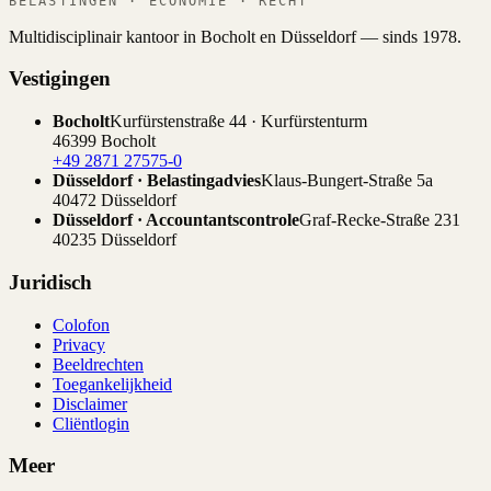
BELASTINGEN · ECONOMIE · RECHT
Multidisciplinair kantoor in Bocholt en Düsseldorf — sinds 1978.
Vestigingen
Bocholt
Kurfürstenstraße 44 · Kurfürstenturm
46399 Bocholt
+49 2871 27575-0
Düsseldorf · Belastingadvies
Klaus-Bungert-Straße 5a
40472 Düsseldorf
Düsseldorf · Accountantscontrole
Graf-Recke-Straße 231
40235 Düsseldorf
Juridisch
Colofon
Privacy
Beeldrechten
Toegankelijkheid
Disclaimer
Cliëntlogin
Meer