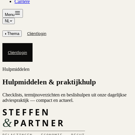
Carrière
Menu
NL
Cliëntlogin
◐
Thema
Cliëntlogin
Hulpmiddelen
Hulpmiddelen & praktijkhulp
Checklists, termijnoverzichten en beslishulpen uit onze dagelijkse
adviespraktijk — compact en actueel.
STEFFEN
&
PARTNER