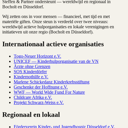
Steffen & Partner ondersteunt — wereldwijd en regionaal in
Bocholt en Düsseldorf.
Wij zetten ons in voor mensen — financieel, met tijd en met
materiële giften. Onze steun is verdeeld over twee niveaus:
wereldwijd actieve hulporganisaties en lokale verenigingen en
initiatieven uit onze regio (Bocholt en Düsseldorf).
Internationaal actieve organisaties
Togo-Neuer Horizont e.V.
UNICEF — Kinderhulporganisatie van de VN
Ärzte ohne Grenzen
SOS Kinderdörfer
Kindernothilfe e.V.
Marlene Schickedanz Kinderkrebsstiftung
Geschenke der Hoffnung e.V.
WWF — World Wide Fund For Nature
Childcare Afrika e.V.
Projekt Schwarz-Weiss e.V.
Regionaal en lokaal
Förderverein Kinder- und Jugendhospiz Düsseldorf e.V.