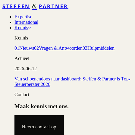
&
STEFFEN
PARTNER
Expertise
International
Kennis
Kennis
01
Nieuws
02
Vragen & Antwoorden
03
Hulpmiddelen
Actueel
2026-06-12
Van schoenendoos naar dashboard: Steffen & Partner is Top-
Steuerberater 2026
Contact
Maak kennis met ons.
Neem contact op