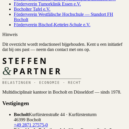
Förderverein Tumorklinik Essen e.V.
Bocholter Tafel e.V.
Förderverein Westfälische Hochschule — Standort FH
Bocholt
Förderverein Bischof-Ketteler-Schule e.V.
Hinweis
Dit overzicht wordt redactioneel bijgehouden. Kent u een initiatief
dat bij ons past — neem dan contact met ons op.
STEFFEN
&
PARTNER
BELASTINGEN · ECONOMIE · RECHT
Multidisciplinair kantoor in Bocholt en Düsseldorf — sinds 1978.
Vestigingen
Bocholt
Kurfürstenstraße 44 · Kurfürstenturm
46399 Bocholt
+49 2871 27575-0