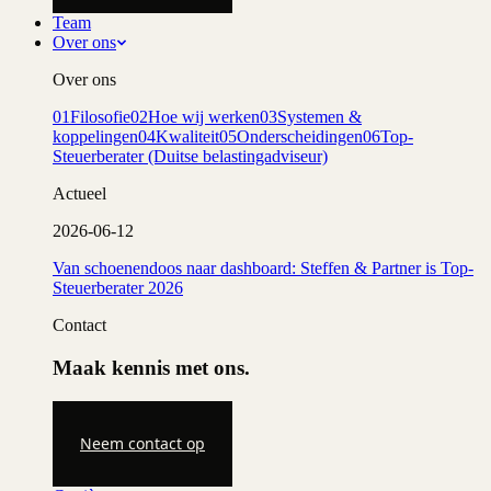
Team
Over ons
Over ons
01
Filosofie
02
Hoe wij werken
03
Systemen &
koppelingen
04
Kwaliteit
05
Onderscheidingen
06
Top-
Steuerberater (Duitse belastingadviseur)
Actueel
2026-06-12
Van schoenendoos naar dashboard: Steffen & Partner is Top-
Steuerberater 2026
Contact
Maak kennis met ons.
Neem contact op