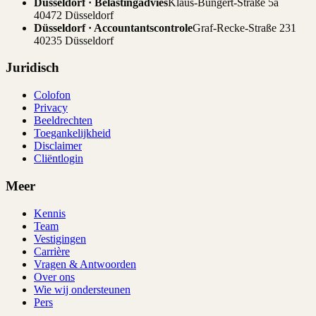
Düsseldorf · Belastingadvies
Klaus-Bungert-Straße 5a
40472 Düsseldorf
Düsseldorf · Accountantscontrole
Graf-Recke-Straße 231
40235 Düsseldorf
Juridisch
Colofon
Privacy
Beeldrechten
Toegankelijkheid
Disclaimer
Cliëntlogin
Meer
Kennis
Team
Vestigingen
Carrière
Vragen & Antwoorden
Over ons
Wie wij ondersteunen
Pers