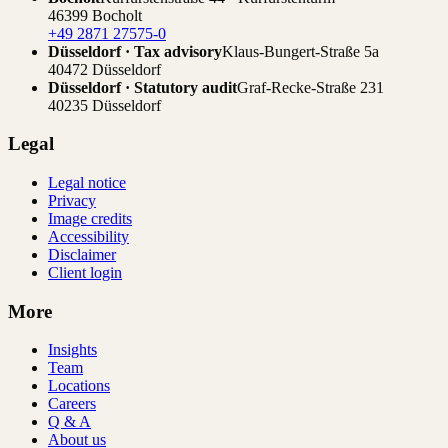
46399 Bocholt
+49 2871 27575-0
Düsseldorf · Tax advisory
Klaus-Bungert-Straße 5a
40472 Düsseldorf
Düsseldorf · Statutory audit
Graf-Recke-Straße 231
40235 Düsseldorf
Legal
Legal notice
Privacy
Image credits
Accessibility
Disclaimer
Client login
More
Insights
Team
Locations
Careers
Q & A
About us