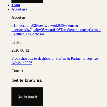
Team
About us
About us
01
Philosophy
02
How we work
03
Systems &
interfaces
04
Quality
05
Awards
06
Top Steuerberater (German
Certified Tax Advisor)
Latest
2026-06-12
From shoebox to dashboard: Steffen & Partner is Top Tax
Advisor 2026
Contact
Get to know us.
Get in touch