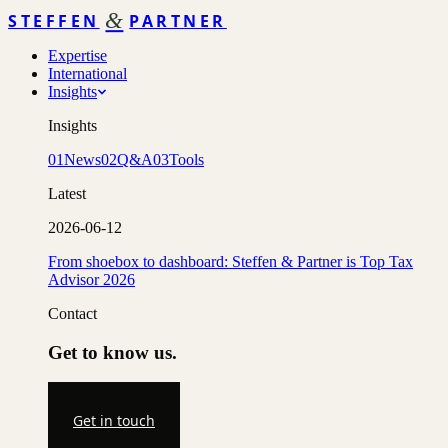
&
STEFFEN
PARTNER
Expertise
International
Insights
Insights
01
News
02
Q&A
03
Tools
Latest
2026-06-12
From shoebox to dashboard: Steffen & Partner is Top Tax
Advisor 2026
Contact
Get to know us.
Get in touch