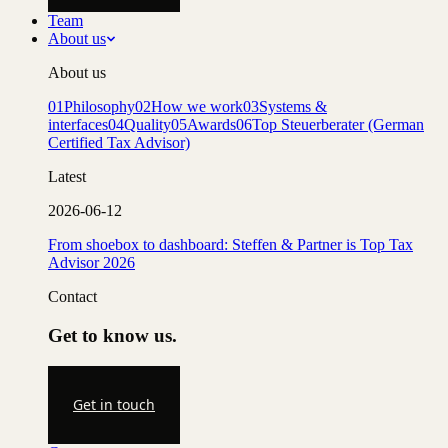
Team
About us
About us
01
Philosophy
02
How we work
03
Systems &
interfaces
04
Quality
05
Awards
06
Top Steuerberater (German
Certified Tax Advisor)
Latest
2026-06-12
From shoebox to dashboard: Steffen & Partner is Top Tax
Advisor 2026
Contact
Get to know us.
Get in touch