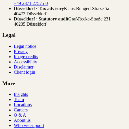
+49 2871 27575-0
Düsseldorf · Tax advisory
Klaus-Bungert-Straße 5a
40472 Düsseldorf
Düsseldorf · Statutory audit
Graf-Recke-Straße 231
40235 Düsseldorf
Legal
Legal notice
Privacy
Image credits
Accessibility
Disclaimer
Client login
More
Insights
Team
Locations
Careers
Q & A
About us
Who we support