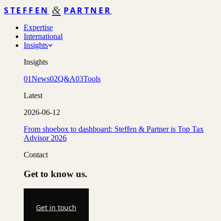
&
STEFFEN
PARTNER
Expertise
International
Insights
Insights
01
News
02
Q&A
03
Tools
Latest
2026-06-12
From shoebox to dashboard: Steffen & Partner is Top Tax
Advisor 2026
Contact
Get to know us.
Get in touch