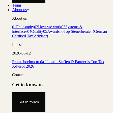
Team
About us
About us
01
Philosophy
02
How we work
03
Systems &
interfaces
04
Quality
05
Awards
06
Top Steuerberater (German
Certified Tax Advisor)
Latest
2026-06-12
From shoebox to dashboard: Steffen & Partner is Top Tax
Advisor 2026
Contact
Get to know us.
Get in touch