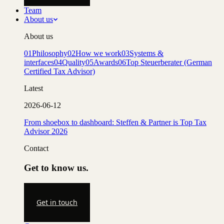
Team
About us
About us
01
Philosophy
02
How we work
03
Systems &
interfaces
04
Quality
05
Awards
06
Top Steuerberater (German
Certified Tax Advisor)
Latest
2026-06-12
From shoebox to dashboard: Steffen & Partner is Top Tax
Advisor 2026
Contact
Get to know us.
Get in touch