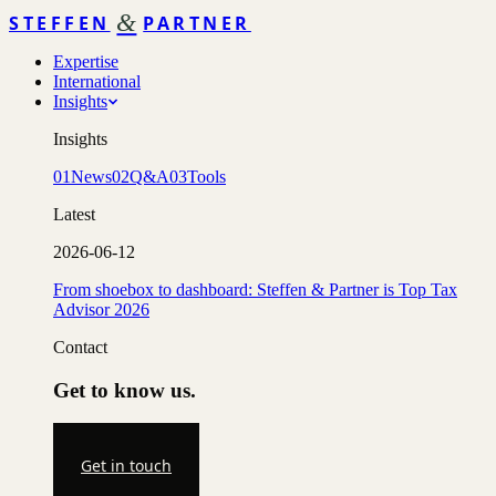
&
STEFFEN
PARTNER
Expertise
International
Insights
Insights
01
News
02
Q&A
03
Tools
Latest
2026-06-12
From shoebox to dashboard: Steffen & Partner is Top Tax
Advisor 2026
Contact
Get to know us.
Get in touch