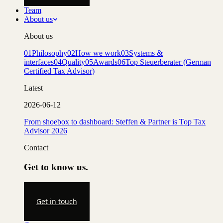
Team
About us
About us
01
Philosophy
02
How we work
03
Systems &
interfaces
04
Quality
05
Awards
06
Top Steuerberater (German
Certified Tax Advisor)
Latest
2026-06-12
From shoebox to dashboard: Steffen & Partner is Top Tax
Advisor 2026
Contact
Get to know us.
Get in touch