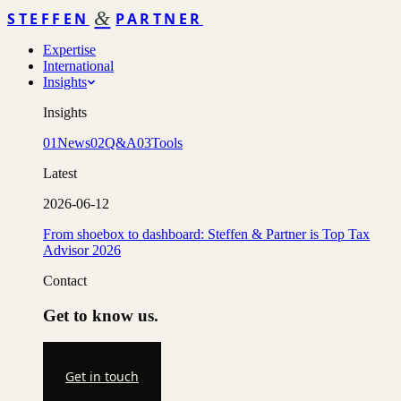
&
STEFFEN
PARTNER
Expertise
International
Insights
Insights
01
News
02
Q&A
03
Tools
Latest
2026-06-12
From shoebox to dashboard: Steffen & Partner is Top Tax
Advisor 2026
Contact
Get to know us.
Get in touch