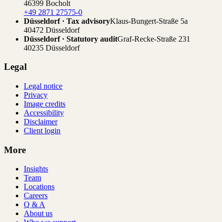
46399 Bocholt
+49 2871 27575-0
Düsseldorf · Tax advisory
Klaus-Bungert-Straße 5a
40472 Düsseldorf
Düsseldorf · Statutory audit
Graf-Recke-Straße 231
40235 Düsseldorf
Legal
Legal notice
Privacy
Image credits
Accessibility
Disclaimer
Client login
More
Insights
Team
Locations
Careers
Q & A
About us