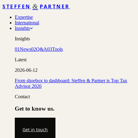
&
STEFFEN
PARTNER
Expertise
International
Insights
Insights
01
News
02
Q&A
03
Tools
Latest
2026-06-12
From shoebox to dashboard: Steffen & Partner is Top Tax
Advisor 2026
Contact
Get to know us.
Get in touch