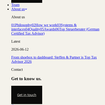
Team
About us
About us
01
Philosophy
02
How we work
03
Systems &
interfaces
04
Quality
05
Awards
06
Top Steuerberater (German
Certified Tax Advisor)
Latest
2026-06-12
From shoebox to dashboard: Steffen & Partner is Top Tax
Advisor 2026
Contact
Get to know us.
Get in touch