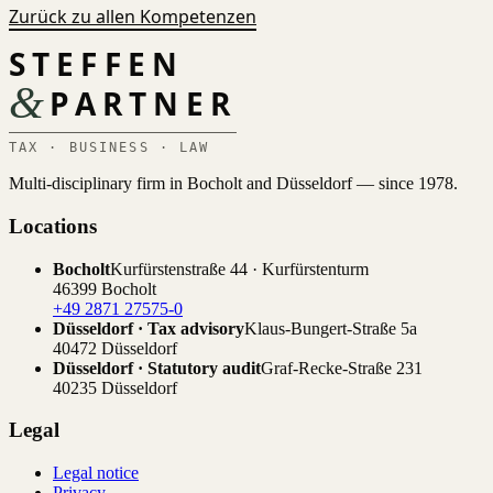
Zurück zu allen Kompetenzen
STEFFEN
&
PARTNER
TAX · BUSINESS · LAW
Multi-disciplinary firm in Bocholt and Düsseldorf — since 1978.
Locations
Bocholt
Kurfürstenstraße 44 · Kurfürstenturm
46399 Bocholt
+49 2871 27575-0
Düsseldorf · Tax advisory
Klaus-Bungert-Straße 5a
40472 Düsseldorf
Düsseldorf · Statutory audit
Graf-Recke-Straße 231
40235 Düsseldorf
Legal
Legal notice
Privacy