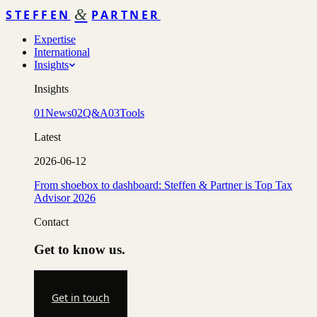
&
STEFFEN
PARTNER
Expertise
International
Insights
Insights
01
News
02
Q&A
03
Tools
Latest
2026-06-12
From shoebox to dashboard: Steffen & Partner is Top Tax
Advisor 2026
Contact
Get to know us.
Get in touch