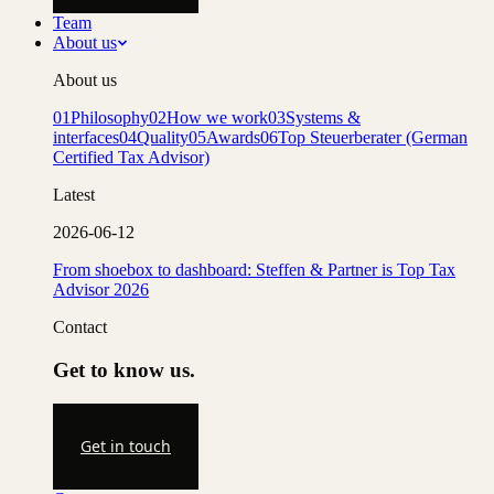
Team
About us
About us
01
Philosophy
02
How we work
03
Systems &
interfaces
04
Quality
05
Awards
06
Top Steuerberater (German
Certified Tax Advisor)
Latest
2026-06-12
From shoebox to dashboard: Steffen & Partner is Top Tax
Advisor 2026
Contact
Get to know us.
Get in touch