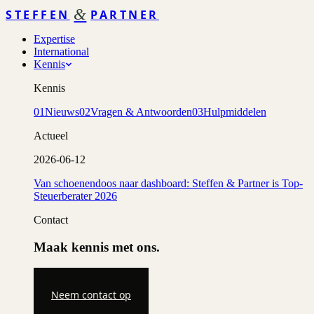
&
STEFFEN
PARTNER
Expertise
International
Kennis
Kennis
01
Nieuws
02
Vragen & Antwoorden
03
Hulpmiddelen
Actueel
2026-06-12
Van schoenendoos naar dashboard: Steffen & Partner is Top-
Steuerberater 2026
Contact
Maak kennis met ons.
Neem contact op