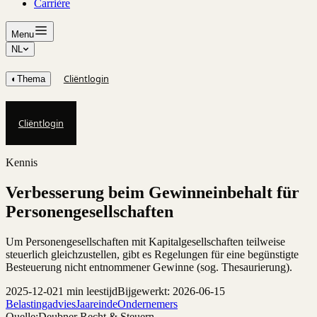
Carrière
Menu
NL
Cliëntlogin
◐
Thema
Cliëntlogin
Kennis
Verbesserung beim Gewinneinbehalt für
Personengesellschaften
Um Personengesellschaften mit Kapitalgesellschaften teilweise
steuerlich gleichzustellen, gibt es Regelungen für eine begünstigte
Besteuerung nicht entnommener Gewinne (sog. Thesaurierung).
2025-12-02
1 min leestijd
Bijgewerkt: 2026-06-15
Belastingadvies
Jaareinde
Ondernemers
Quelle:
Deubner Recht & Steuern