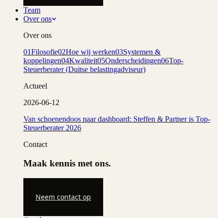
Team
Over ons
Over ons
01
Filosofie
02
Hoe wij werken
03
Systemen &
koppelingen
04
Kwaliteit
05
Onderscheidingen
06
Top-
Steuerberater (Duitse belastingadviseur)
Actueel
2026-06-12
Van schoenendoos naar dashboard: Steffen & Partner is Top-
Steuerberater 2026
Contact
Maak kennis met ons.
Neem contact op