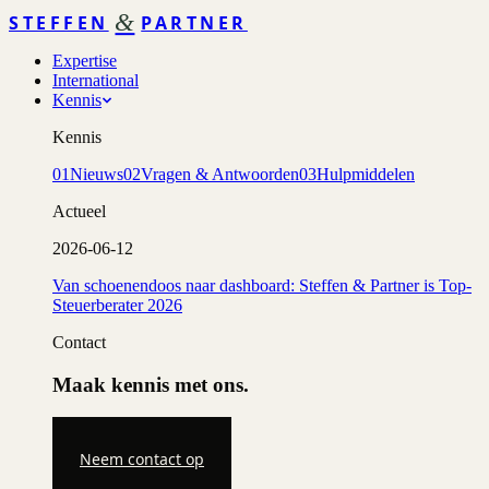
&
STEFFEN
PARTNER
Expertise
International
Kennis
Kennis
01
Nieuws
02
Vragen & Antwoorden
03
Hulpmiddelen
Actueel
2026-06-12
Van schoenendoos naar dashboard: Steffen & Partner is Top-
Steuerberater 2026
Contact
Maak kennis met ons.
Neem contact op