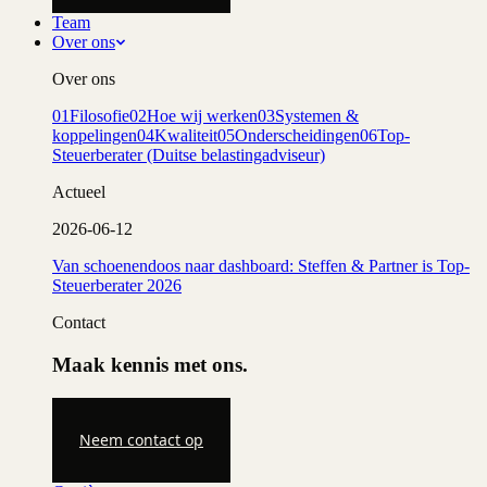
Team
Over ons
Over ons
01
Filosofie
02
Hoe wij werken
03
Systemen &
koppelingen
04
Kwaliteit
05
Onderscheidingen
06
Top-
Steuerberater (Duitse belastingadviseur)
Actueel
2026-06-12
Van schoenendoos naar dashboard: Steffen & Partner is Top-
Steuerberater 2026
Contact
Maak kennis met ons.
Neem contact op