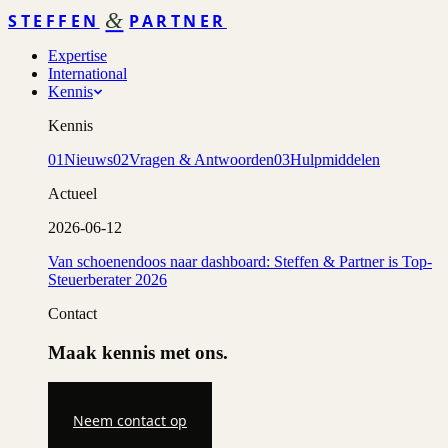
&
STEFFEN
PARTNER
Expertise
International
Kennis
Kennis
01
Nieuws
02
Vragen & Antwoorden
03
Hulpmiddelen
Actueel
2026-06-12
Van schoenendoos naar dashboard: Steffen & Partner is Top-
Steuerberater 2026
Contact
Maak kennis met ons.
Neem contact op