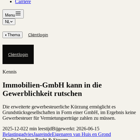
Carrière
Menu
NL
Cliëntlogin
◐
Thema
Cliëntlogin
Kennis
Immobilien-GmbH kann in die
Gewerblichkeit rutschen
Die erweiterte gewerbesteuerliche Kürzung ermöglicht es
Grundstücksgesellschaften in Form einer GmbH, im Ergebnis keine
Gewerbesteuer für Vermietungserträge zahlen zu müssen.
2025-12-02
2 min leestijd
Bijgewerkt: 2026-06-15
Belastingadvies
Jaareinde
Eigenaren van Huis en Grond
Quelle:
Deubner Recht & Steuern