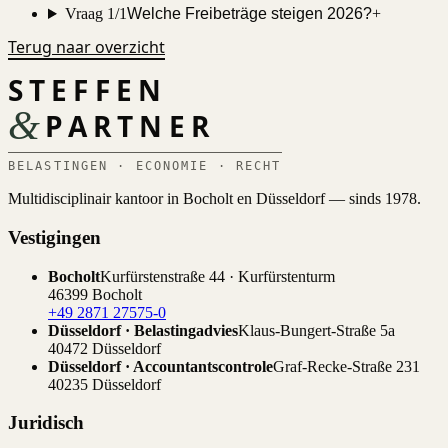
Vraag 1/1
Welche Freibeträge steigen 2026?
+
Terug naar overzicht
STEFFEN
&
PARTNER
BELASTINGEN · ECONOMIE · RECHT
Multidisciplinair kantoor in Bocholt en Düsseldorf — sinds 1978.
Vestigingen
Bocholt
Kurfürstenstraße 44 · Kurfürstenturm
46399 Bocholt
+49 2871 27575-0
Düsseldorf · Belastingadvies
Klaus-Bungert-Straße 5a
40472 Düsseldorf
Düsseldorf · Accountantscontrole
Graf-Recke-Straße 231
40235 Düsseldorf
Juridisch