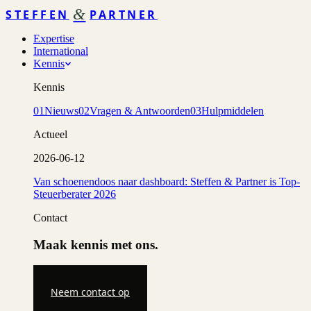
&
STEFFEN
PARTNER
Expertise
International
Kennis
Kennis
01
Nieuws
02
Vragen & Antwoorden
03
Hulpmiddelen
Actueel
2026-06-12
Van schoenendoos naar dashboard: Steffen & Partner is Top-
Steuerberater 2026
Contact
Maak kennis met ons.
Neem contact op