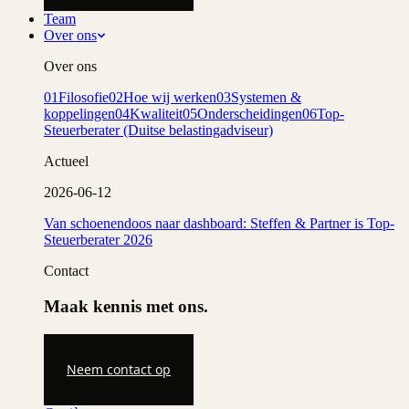
Team
Over ons
Over ons
01
Filosofie
02
Hoe wij werken
03
Systemen &
koppelingen
04
Kwaliteit
05
Onderscheidingen
06
Top-
Steuerberater (Duitse belastingadviseur)
Actueel
2026-06-12
Van schoenendoos naar dashboard: Steffen & Partner is Top-
Steuerberater 2026
Contact
Maak kennis met ons.
Neem contact op