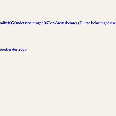
liteit
05
Onderscheidingen
06
Top-Steuerberater (Duitse belastingadvise
euerberater 2026