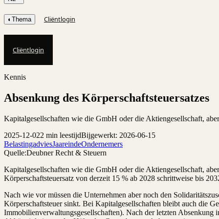
Cliëntlogin
◐
Thema
Cliëntlogin
Kennis
Absenkung des Körperschaftsteuersatzes
Kapitalgesellschaften wie die GmbH oder die Aktiengesellschaft, abe
2025-12-02
2 min leestijd
Bijgewerkt: 2026-06-15
Belastingadvies
Jaareinde
Ondernemers
Quelle:
Deubner Recht & Steuern
Kapitalgesellschaften wie die GmbH oder die Aktiengesellschaft, abe
Körperschaftsteuersatz von derzeit 15 % ab 2028 schrittweise bis 203
Nach wie vor müssen die Unternehmen aber noch den Solidaritätszusch
Körperschaftsteuer sinkt. Bei Kapitalgesellschaften bleibt auch die G
Immobilienverwaltungsgesellschaften). Nach der letzten Absenkung im J