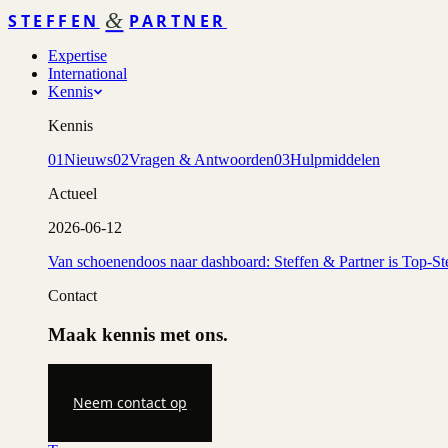
&
STEFFEN
PARTNER
Expertise
International
Kennis
Kennis
01
Nieuws
02
Vragen & Antwoorden
03
Hulpmiddelen
Actueel
2026-06-12
Van schoenendoos naar dashboard: Steffen & Partner is Top-St
Contact
Maak kennis met ons.
Neem contact op