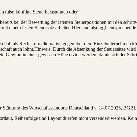
eln (also künftige Steuerbelastungen oder
h bereits bei der Bewertung der latenten Steuerpositionen mit den sch
 nur mit einem festen Steuersatz arbeitet. Hier sind also ggf. entsprech
schaft als Rechtsformalternative gegenüber dem Einzelunternehmen künf
llschaft auch lohnt.Hinweis: Durch die Absenkung der Steuersätze wird
in Gewinn in einer gewissen Höhe erzielt werden, damit sich der Schrit
ur Stärkung des Wirtschaftsstandorts Deutschland v. 14.07.2025, BGBl.
 Wortlaut, Reihenfolge und Layout duerfen nicht veraendert werden. K