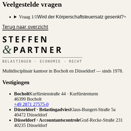
Veelgestelde vragen
Vraag 1/1
Wird der Körperschaftsteuersatz gesenkt?
+
Terug naar overzicht
STEFFEN
&
PARTNER
BELASTINGEN · ECONOMIE · RECHT
Multidisciplinair kantoor in Bocholt en Düsseldorf — sinds 1978.
Vestigingen
Bocholt
Kurfürstenstraße 44 · Kurfürstenturm
46399 Bocholt
+49 2871 27575-0
Düsseldorf · Belastingadvies
Klaus-Bungert-Straße 5a
40472 Düsseldorf
Düsseldorf · Accountantscontrole
Graf-Recke-Straße 231
40235 Düsseldorf