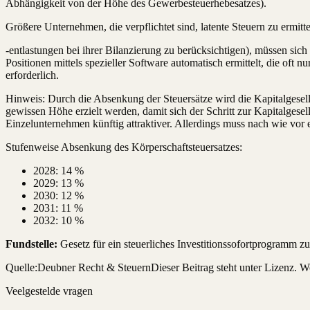
Abhängigkeit von der Höhe des Gewerbesteuerhebesatzes).
Größere Unternehmen, die verpflichtet sind, latente Steuern zu ermitt
-entlastungen bei ihrer Bilanzierung zu berücksichtigen), müssen sic
Positionen mittels spezieller Software automatisch ermittelt, die oft
erforderlich.
Hinweis: Durch die Absenkung der Steuersätze wird die Kapitalgesell
gewissen Höhe erzielt werden, damit sich der Schritt zur Kapitalgese
Einzelunternehmen künftig attraktiver. Allerdings muss nach wie vor e
Stufenweise Absenkung des Körperschaftsteuersatzes:
2028: 14 %
2029: 13 %
2030: 12 %
2031: 11 %
2032: 10 %
Fundstelle:
Gesetz für ein steuerliches Investitionssofortprogramm z
Quelle:
Deubner Recht & Steuern
Dieser Beitrag steht unter Lizenz.
Veelgestelde vragen