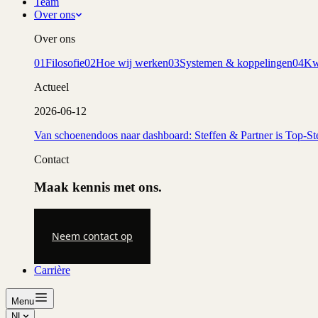
Team
Over ons
Over ons
01
Filosofie
02
Hoe wij werken
03
Systemen & koppelingen
04
Kwa
Actueel
2026-06-12
Van schoenendoos naar dashboard: Steffen & Partner is Top-St
Contact
Maak kennis met ons.
Neem contact op
Carrière
Menu
NL