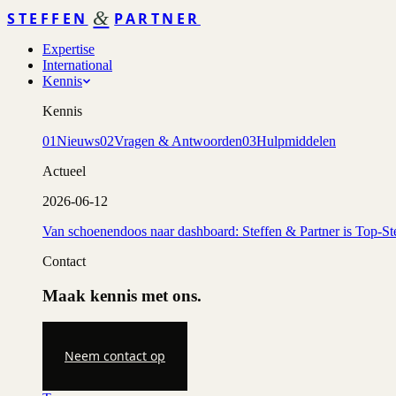
&
STEFFEN
PARTNER
Expertise
International
Kennis
Kennis
01
Nieuws
02
Vragen & Antwoorden
03
Hulpmiddelen
Actueel
2026-06-12
Van schoenendoos naar dashboard: Steffen & Partner is Top-St
Contact
Maak kennis met ons.
Neem contact op