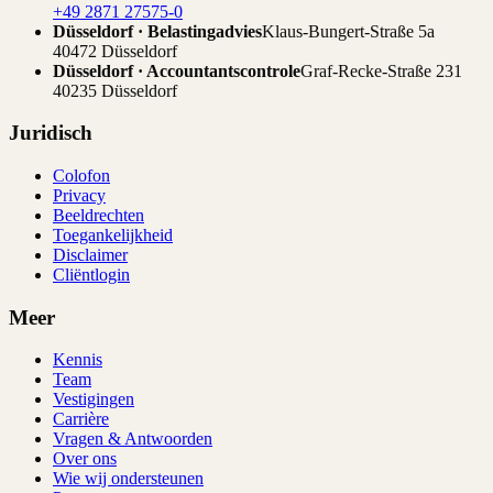
+49 2871 27575-0
Düsseldorf · Belastingadvies
Klaus-Bungert-Straße 5a
40472 Düsseldorf
Düsseldorf · Accountantscontrole
Graf-Recke-Straße 231
40235 Düsseldorf
Juridisch
Colofon
Privacy
Beeldrechten
Toegankelijkheid
Disclaimer
Cliëntlogin
Meer
Kennis
Team
Vestigingen
Carrière
Vragen & Antwoorden
Over ons
Wie wij ondersteunen