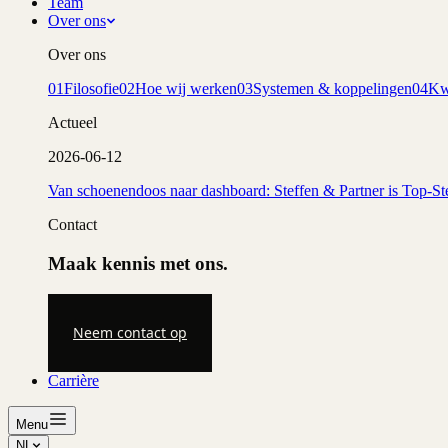
Team
Over ons
Over ons
01
Filosofie
02
Hoe wij werken
03
Systemen & koppelingen
04
Kwa
Actueel
2026-06-12
Van schoenendoos naar dashboard: Steffen & Partner is Top-St
Contact
Maak kennis met ons.
Neem contact op
Carrière
Menu
NL