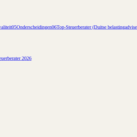
liteit
05
Onderscheidingen
06
Top-Steuerberater (Duitse belastingadvise
euerberater 2026